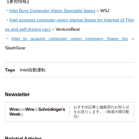
【参照情報】
・
Intel Buys Computer Vision Specialist Itseez
– WSJ
・
Intel acquires computer vision startup Itseez for Internet of Thin
gs and self-driving cars
– VentureBeat
・
Intel to acquire computer vision company Itseez Inc
–
SlashGear
Tags
Intel
自動運転
Newsletter
おすすめ記事と編集部のお知らせ
をお送りします。（毎週火曜日配
信）
Related Articles