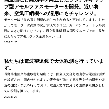
プ型アモルファスモーターを開発。近い将
来、空気圧縮機への適用にもチャレンジ。
モーターは世界の電力消費の約半分を占めると言われています。した
がってモーターの高効率化が実現できれば、カーボンニュートラル実
現の大きな助けになります。日立製作所 研究開発グループでは、長年
にわたってアモルファス金属を用い […]
2026.01.26
私たちは電波望遠鏡で天体観測を行っていま
す。
長野県南佐久郡南牧村野辺山には、国立天文台野辺山宇宙電波観測所
が設置され、国内外から多くの研究者が訪れて電波天文学の研究や装
置の開発・改良を行っており、電波天文学における国際的な拠点とし
ての役割を担っています。
2025.11.20