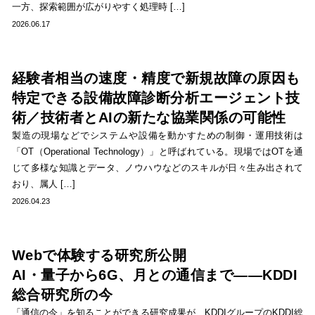
一方、探索範囲が広がりやすく処理時 […]
2026.06.17
経験者相当の速度・精度で新規故障の原因も
特定できる設備故障診断分析エージェント技
術／技術者とAIの新たな協業関係の可能性
製造の現場などでシステムや設備を動かすための制御・運用技術は
「OT（Operational Technology）」と呼ばれている。現場ではOTを通
じて多様な知識とデータ、ノウハウなどのスキルが日々生み出されて
おり、属人 […]
2026.04.23
Webで体験する研究所公開
AI・量子から6G、月との通信まで――KDDI
総合研究所の今
「通信の今」を知ることができる研究成果が、KDDIグループのKDDI総