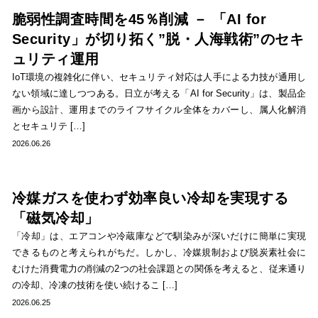
脆弱性調査時間を45％削減 － 「AI for
Security」が切り拓く”脱・人海戦術”のセキ
ュリティ運用
IoT環境の複雑化に伴い、セキュリティ対応は人手による力技が通用し
ない領域に達しつつある。日立が考える「AI for Security」は、製品企
画から設計、運用までのライフサイクル全体をカバーし、属人化解消
とセキュリテ […]
2026.06.26
冷媒ガスを使わず効率良い冷却を実現する
「磁気冷却」
「冷却」は、エアコンや冷蔵庫などで馴染みが深いだけに簡単に実現
できるものと考えられがちだ。しかし、冷媒規制および脱炭素社会に
むけた消費電力の削減の2つの社会課題との関係を考えると、従来通り
の冷却、冷凍の技術を使い続けるこ […]
2026.06.25