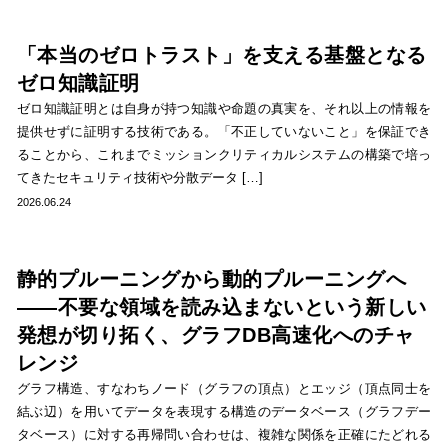
「本当のゼロトラスト」を支える基盤となる
ゼロ知識証明
ゼロ知識証明とは自身が持つ知識や命題の真実を、それ以上の情報を
提供せずに証明する技術である。「不正していないこと」を保証でき
ることから、これまでミッションクリティカルシステムの構築で培っ
てきたセキュリティ技術や分散データ […]
2026.06.24
静的プルーニングから動的プルーニングへ
――不要な領域を読み込まないという新しい
発想が切り拓く、グラフDB高速化へのチャ
レンジ
グラフ構造、すなわちノード（グラフの頂点）とエッジ（頂点同士を
結ぶ辺）を用いてデータを表現する構造のデータベース（グラフデー
タベース）に対する再帰問い合わせは、複雑な関係を正確にたどれる