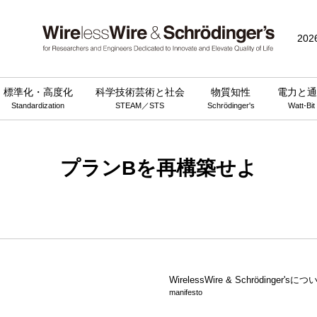
202
標準化・高度化
科学技術芸術と社会
物質知性
電力と通
Standardization
STEAM／STS
Schrödinger's
Watt-Bit
プランBを再構築せよ
WirelessWire &
Schrödinger'sにつ
manifesto