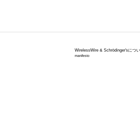
WirelessWire &
Schrödinger'sにつ
manifesto