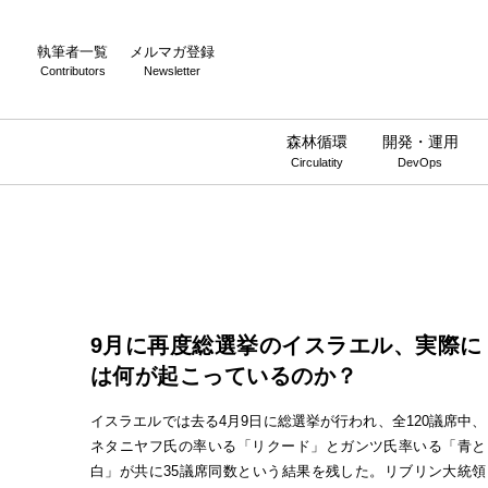
執筆者一覧
メルマガ登録
Contributors
Newsletter
森林循環
開発・運用
Circulatity
DevOps
9月に再度総選挙のイスラエル、実際に
は何が起こっているのか？
イスラエルでは去る4月9日に総選挙が行われ、全120議席中、
ネタニヤフ氏の率いる「リクード」とガンツ氏率いる「青と
白」が共に35議席同数という結果を残した。リブリン大統領