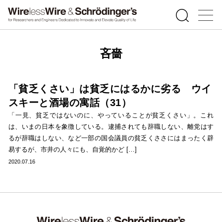
吝嗇
「貧乏くさい」は貧乏にはるかに劣る ウイ
スキーと酒場の寓話（31）
「一見、貧乏ではないのに、やっていることが貧乏くさい」。これ
は、いまの日本を象徴している。逮捕されても辞職しない、離党はす
るが辞職はしない、など一部の国会議員の貧乏くささにはまったく辟
易するが、市井の人々にも、自覚的かど […]
2020.07.16