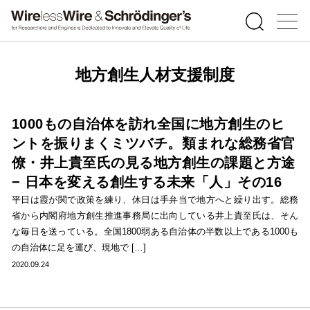
地方創生人材支援制度
1000もの自治体を訪れ全国に地方創生のヒ
ントを振りまくミツバチ。類まれな総務省官
僚・井上貴至氏の見る地方創生の課題と方途
− 日本を変える創生する未来「人」その16
平日は霞が関で政策を練り、休日は手弁当で地方へと繰り出す。総務
省から内閣府地方創生推進事務局に出向している井上貴至氏は、そん
な毎日を送っている。全国1800弱ある自治体の半数以上である1000も
の自治体に足を運び、現地で […]
2020.09.24