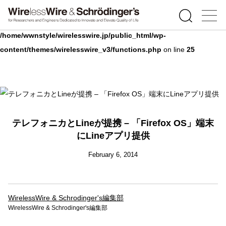
Warning
: Undefined array key 0 in
/home/wwnstyle/wirelesswire.jp/public_html/wp-
content/themes/wirelesswire_v3/functions.php
on line
25
テレフォニカとLineが提携 – 「Firefox OS」端末
にLineアプリ提供
February 6, 2014
WirelessWire & Schrodinger's編集部
WirelessWire & Schrodinger's編集部