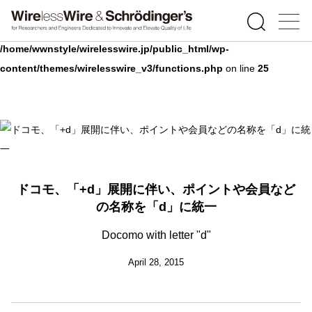
Warning
: Undefined array key 0 in
/home/wwnstyle/wirelesswire.jp/public_html/wp-
content/themes/wirelesswire_v3/functions.php
on line
25
ドコモ、「+d」展開に伴い、ポイントや会員など
の名称を「d」に統一
Docomo with letter "d"
April 28, 2015