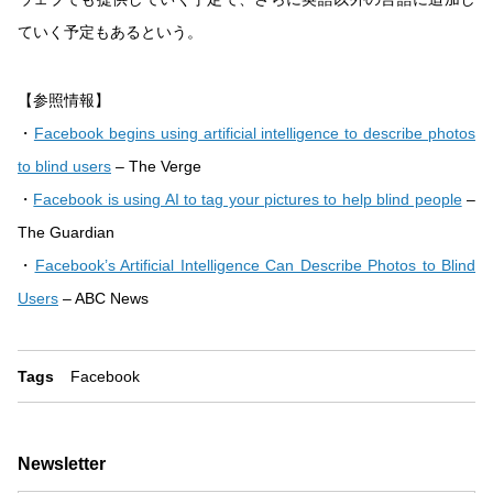
ていく予定もあるという。
【参照情報】
・
Facebook begins using artificial intelligence to describe photos
to blind users
– The Verge
・
Facebook is using AI to tag your pictures to help blind people
–
The Guardian
・
Facebook’s Artificial Intelligence Can Describe Photos to Blind
Users
– ABC News
Tags
Facebook
Newsletter