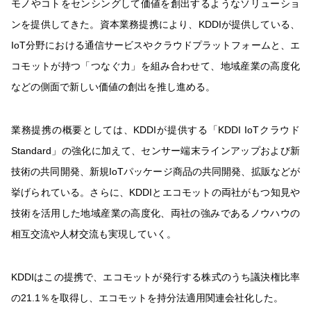
モノやコトをセンシングして価値を創出するようなソリューショ
ンを提供してきた。資本業務提携により、KDDIが提供している、
IoT分野における通信サービスやクラウドプラットフォームと、エ
コモットが持つ「つなぐ力」を組み合わせて、地域産業の高度化
などの側面で新しい価値の創出を推し進める。
業務提携の概要としては、KDDIが提供する「KDDI IoTクラウド
Standard」の強化に加えて、センサー端末ラインアップおよび新
技術の共同開発、新規IoTパッケージ商品の共同開発、拡販などが
挙げられている。さらに、KDDIとエコモットの両社がもつ知見や
技術を活用した地域産業の高度化、両社の強みであるノウハウの
相互交流や人材交流も実現していく。
KDDIはこの提携で、エコモットが発行する株式のうち議決権比率
の21.1％を取得し、エコモットを持分法適用関連会社化した。