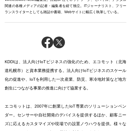
関連の各種メディアの記者・編集者を経て独立。ITジャーナリスト、フリー
ランスライターとしても雑誌や書籍、Webサイトに幅広く執筆している。
KDDIは、法人向けIoTビジネスの強化のため、エコモット（北海
道札幌市）と資本業務提携する。法人向けIoTビジネスのスケール
化の促進や、IoTを利用した一次産業、防災、寒冷地対策など地方
創生につながる事業の推進に向けて協業する。
エコモットは、2007年に創業したIoT専業のソリューションベン
ダー。センサーや自社開発のデバイスを提供するほか、顧客ニー
ズに応えるカスタマイズや現場での設置ノウハウを提供。様々な