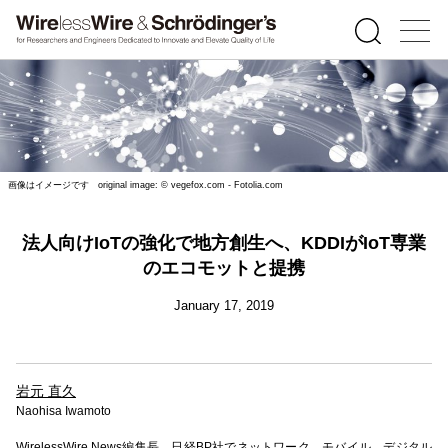
画像はイメージです original image: © vegefox.com - Fotolia.com
法人向けIoTの強化で地方創生へ、KDDIがIoT専業
のエコモットと提携
January 17, 2019
岩元 直久
Naohisa Iwamoto
WirelessWire News編集長。日経BP社でネットワーク、モバイル、デジタル