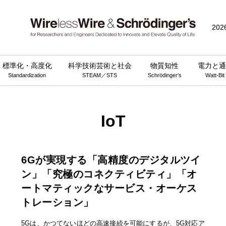
202
標準化・高度化
科学技術芸術と社会
物質知性
電力と通
Standardization
STEAM／STS
Schrödinger's
Watt-Bit
IoT
6Gが実現する「高精度のデジタルツイ
ン」「究極のコネクティビティ」「オ
ートマティックなサービス・オーケス
トレーション」
5Gは、かつてないほどの高速接続を可能にするが、5G対応ア