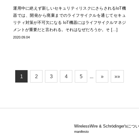
運用中に絶えず新しいセキュリティリスクにさらされるIoT機
器では、開発から廃棄までのライフサイクルを通じてセキュ
リティ対策が不可欠になる IoT機器にはライフサイクルマネジ
メントが重要だと言われる。それはなぜだろうか。そ […]
2020.09.04
1
2
3
4
5
...
»
»»
WirelessWire &
Schrödinger'sにつ
manifesto