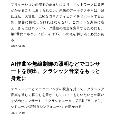
プリケーションの需要の高まりにより、ネットワークに負担
がかかることは避けられない。未来のアーキテクチャは、超
低遅延、大容量、広範なコネクティビティをサポートするた
め、限界に挑戦しなければならない。このような期待に応
え、さらにはネットワーク通信の概念を変革するためにも、
第6世代コネクティビティ（6G）への道を切り拓く必要があ
る。
2022.04.20
AI作曲や無線制御の照明などでコンサ
ートを演出、クラシック音楽をもっと
身近に
テクノロジーとマーケティングの視点を持って、クラシック
音楽を通じて暮らしを豊かにしていってもらいたいとの願い
を込めたコンサート、「クラシカエール」第4弾『宙（そら）
シドエール~謎解きシンフォニー~』が開かれる
2021.02.19