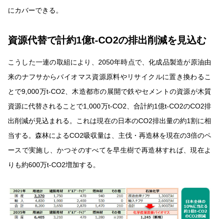
にカバーできる。
資源代替で計約1億t-CO2の排出削減を見込む
こうした一連の取組により、2050年時点で、化成品製造が原油由
来のナフサからバイオマス資源原料やリサイクルに置き換わるこ
とで9,000万t-CO2、木造都市の展開で鉄やセメントの資源が木質
資源に代替されることで1,000万t-CO2、合計約1億t-CO2のCO2排
出削減が見込まれる。これは現在の日本のCO2排出量の約1割に相
当する。森林によるCO2吸収量は、主伐・再造林を現在の3倍のペ
ースで実施し、かつそのすべてを早生樹で再造林すれば、現在よ
りも約600万t-CO2増加する。