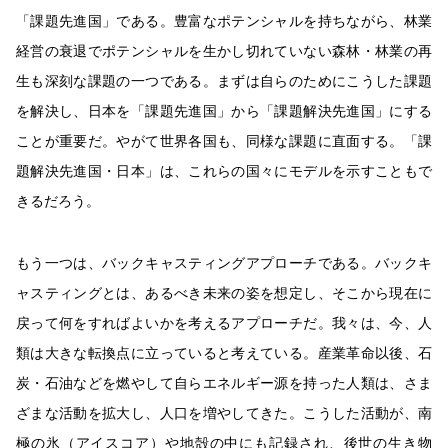
「課題先進国」である。豊富なポテンシャルを持ちながら、林業
経営の衰退でポテンシャルを生かし切れていない森林・林業の再
生も深刻な課題の一つである。まずは自らのためにこうした課題
を解決し、日本を「課題先進国」から「課題解決先進国」にする
ことが重要だ。やがて世界各国も、同様な課題に直面する。「課
題解決先進国・日本」は、これらの国々にモデルを示すこともで
きるだろう。
もう一つは、バックキャスティングアプローチである。バックキ
ャスティングとは、あるべき未来の姿を想定し、そこから現在に
戻って何をすればよいかを考えるアプローチだ。我々は、今、人
類は大きな転換点に立っていると考えている。産業革命以後、石
炭・石油などを燃やして自らエネルギー源を持った人類は、さま
ざまな活動を拡大し、人口を増やしてきた。こうした活動が、南
極の氷（アイスコア）や地殻の中にも記録され、後世の生き物