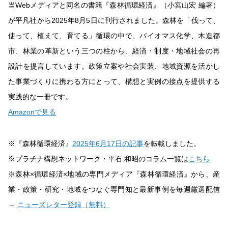
当Webメディアと同名の書籍『森林循環経済』（小宮山宏 編著）
が平凡社から2025年8月5日に刊行されました。森林を「伐って、
使って、植えて、育てる」循環の中で、バイオマス化学、木造都
市、林業の革新という三つの柱から、経済・制度・地域社会の再
設計を提言しています。政策立案や社会実装、地域資源を活かし
た事業づくりに携わる方にとって、構想と実例の接点を提供する
実践的な一冊です。
Amazonで見る
※『森林循環経済』
2025年6月17日の記事
を転載しました。
※プラチナ構想ネットワーク・平石 和昭のコラム一覧は
こちら
※森林×循環経済×地域の専門メディア『森林循環経済』から、産
業・政策・研究・地域をつなぐ専門知と最新事例を毎週厳選配信
→
ニューズレター登録（無料）