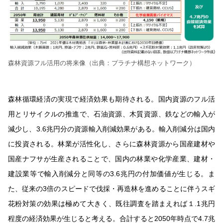
森林資源フル活用の将来像（出典：プラチナ構想ネットワーク）
森林循環経済の実現で経済効果も期待される。国内資源のフル活
用とリサイクルの推進で、石油資源、木質資源、鉄などの輸入が
減少し、3.6兆円分の資源輸入削減効果がある。輸入削減分は国内
に投資される。林業が活性化し、さらに森林資源から国産建材や
国産ナフサが生産されることで、国内の林業や化学産業、建材・
建設業等で輸入削減分と同等の3.6兆円の付加価値が生じる。ま
た、従来の3倍のスピードで伐採・再造林を進めることに伴うスギ
花粉対策の効果は極めて大きく、既往調査を踏まえれば１.1兆円
程度の経済効果が生じると考える。合計すると2050年時点で4.7兆