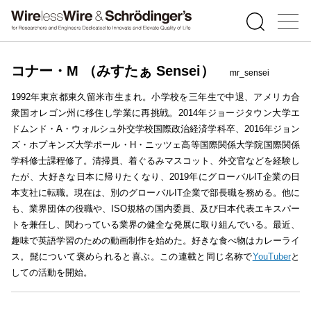
コナー・M （みすたぁ Sensei）
mr_sensei
1992年東京都東久留米市生まれ。小学校を三年生で中退、アメリカ合
衆国オレゴン州に移住し学業に再挑戦。2014年ジョージタウン大学エ
ドムンド・A・ウォルシュ外交学校国際政治経済学科卒、2016年ジョン
ズ・ホプキンズ大学ポール・H・ニッツェ高等国際関係大学院国際関係
学科修士課程修了。清掃員、着ぐるみマスコット、外交官などを経験し
たが、大好きな日本に帰りたくなり、2019年にグローバルIT企業の日
本支社に転職。現在は、別のグローバルIT企業で部長職を務める。他に
も、業界団体の役職や、ISO規格の国内委員、及び日本代表エキスパー
トを兼任し、関わっている業界の健全な発展に取り組んでいる。最近、
趣味で英語学習のための動画制作を始めた。好きな食べ物はカレーライ
ス。髭について褒められると喜ぶ。この連載と同じ名称で
YouTuber
と
しての活動を開始。