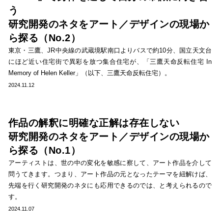
う
研究開発のネタをアート／デザインの現場か
ら探る（No.2）
東京・三鷹、JR中央線の武蔵境駅南口よりバスで約10分、国立天文台
にほど近い住宅街で異彩を放つ集合住宅が、「三鷹天命反転住宅 In
Memory of Helen Keller」（以下、三鷹天命反転住宅）。
2024.11.12
作品の解釈に明確な正解は存在しない
研究開発のネタをアート／デザインの現場か
ら探る（No.1）
アーティストは、世の中の変化を敏感に察して、アート作品を介して
問うてきます。つまり、アート作品の元となったテーマを紐解けば、
先端を行く研究開発のネタにも応用できるのでは、と考えられるので
す。
2024.11.07