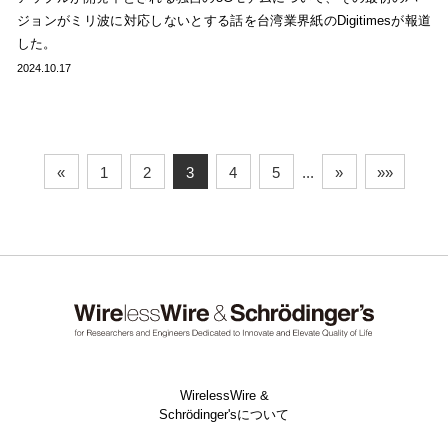
ジョンがミリ波に対応しないとする話を台湾業界紙のDigitimesが報道
した。
2024.10.17
«
1
2
3
4
5
...
»
»»
WirelessWire &
Schrödinger'sについて