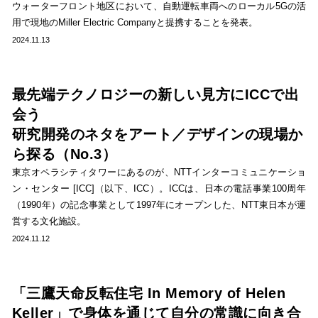
ウォーターフロント地区において、自動運転車両へのローカル5Gの活
用で現地のMiller Electric Companyと提携することを発表。
2024.11.13
最先端テクノロジーの新しい見方にICCで出
会う
研究開発のネタをアート／デザインの現場か
ら探る（No.3）
東京オペラシティタワーにあるのが、NTTインターコミュニケーショ
ン・センター [ICC]（以下、ICC）。ICCは、日本の電話事業100周年
（1990年）の記念事業として1997年にオープンした、NTT東日本が運
営する文化施設。
2024.11.12
「三鷹天命反転住宅 In Memory of Helen
Keller」で身体を通じて自分の常識に向き合