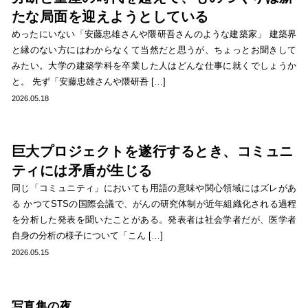
たな局面を迎えようとしている
めったにいない「安藤忠雄さんや隈研吾さんのような建築家」 建築界
と縁のない方にはわからなくて当然だと思うが、ちょっとお聞きして
みたい。大学の建築学科を卒業した人はどんな仕事に就くでしょうか
と。 先ず「安藤忠雄さんや隈研吾 […]
2026.05.18
巨大プロジェクトを遂行するとき、コミュニ
ティには矛盾が生じる
同じ「コミュニティ」においても用語の意味や関心領域にはズレがあ
る かつてSTSの国際会議で、がんの研究体制が近年組織化される過程
を分析した発表を聞いたことがある。発表者は社会学者だが、医学者
自身の分析の様子について「こん […]
2026.05.15
写真集の夜