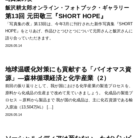
飯沢耕太郎オンライン・フォトブック・ギャラリー
第13回 元田敬三『SHORT HOPE』
「写真集の夜」第13回は、今年3月に刊行された新作写真集『SHORT
HOPE』をとりあげ、作品ひとつひとつについて元田さんと飯沢さんに
語り合っていただきます。
2026.05.14
地球温暖化対策にも貢献する「バイオマス資
源」―森林循環経済と化学産業（2）
前回の振り返りとして、我が国における化学産業の製造プロセスを、
原料から化成品の生産まで改めて見ていきましょう。 化成品の製造プ
ロセス ～原料から製品まで 我が国の化成品は、主に化石資源である輸
入原油（13,504万kL） […]
2026.05.14