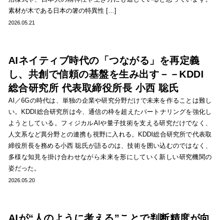
素材が木である日本の箸の特異性 […]
2026.05.21
AIネイティブ時代の「つながる」を再定義
し、共創で信頼の基盤を生み出す－－KDDI
総合研究所 代表取締役所長 小西 聡氏
AI／6Gの時代は、単独の企業や研究分野だけで未来を作ることは難し
い。KDDI総合研究所は今、通信の枠を超えたパートナリングを強化し
ようとしている。フィジカルAIや量子技術を支える研究だけでなく、
人文系など異分野との連携も視野に入れる。KDDI総合研究所で代表取
締役所長を務める小西 聡氏が語るのは、技術を囲い込むのではなく、
多様な知見を掛け合わせながら未来を形にしていく新しい研究機関の
姿だった。
2026.05.20
AIが“人のように考える”ことで判断精度が向