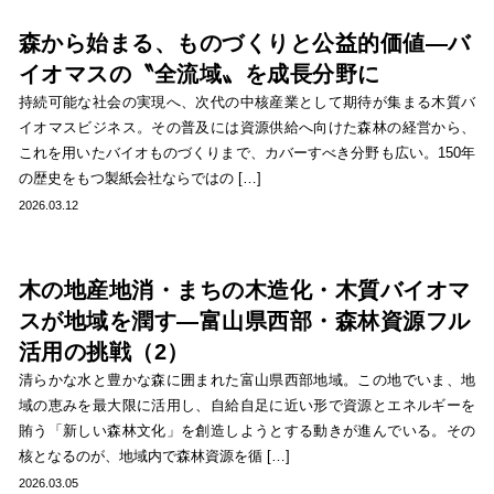
森から始まる、ものづくりと公益的価値―バ
イオマスの〝全流域〟を成長分野に
持続可能な社会の実現へ、次代の中核産業として期待が集まる木質バ
イオマスビジネス。その普及には資源供給へ向けた森林の経営から、
これを用いたバイオものづくりまで、カバーすべき分野も広い。150年
の歴史をもつ製紙会社ならではの […]
2026.03.12
木の地産地消・まちの木造化・木質バイオマ
スが地域を潤す―富山県西部・森林資源フル
活用の挑戦（2）
清らかな水と豊かな森に囲まれた富山県西部地域。この地でいま、地
域の恵みを最大限に活用し、自給自足に近い形で資源とエネルギーを
賄う「新しい森林文化」を創造しようとする動きが進んでいる。その
核となるのが、地域内で森林資源を循 […]
2026.03.05