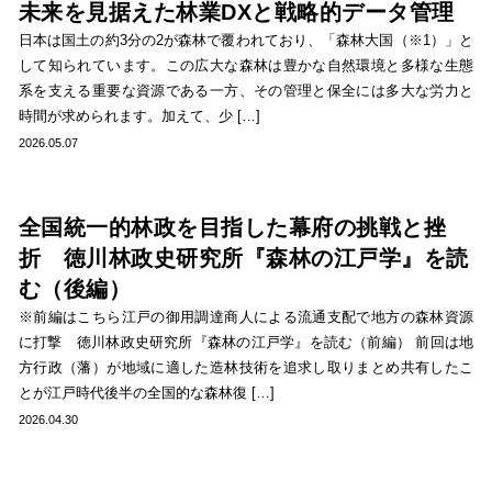
未来を見据えた林業DXと戦略的データ管理
日本は国土の約3分の2が森林で覆われており、「森林大国（※1）」と
して知られています。この広大な森林は豊かな自然環境と多様な生態
系を支える重要な資源である一方、その管理と保全には多大な労力と
時間が求められます。加えて、少 […]
2026.05.07
全国統一的林政を目指した幕府の挑戦と挫
折 徳川林政史研究所『森林の江戸学』を読
む（後編）
※前編はこちら江戸の御用調達商人による流通支配で地方の森林資源
に打撃 徳川林政史研究所『森林の江戸学』を読む（前編） 前回は地
方行政（藩）が地域に適した造林技術を追求し取りまとめ共有したこ
とが江戸時代後半の全国的な森林復 […]
2026.04.30