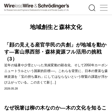
地域創生と森林文化
「顔の見える産官学民の共創」が地域を動か
す―富山県西部・森林資源フル活用の挑戦
（3）
近年の猛暑や少雪といった気候変動の顕在化、そして2050年カーボン
ニュートラルという国家的目標──。これらを背景に、日本の豊富な森
林資源を「宝の持ち腐れ」にしてはならないという喫緊の課題が浮か
び上がっている。この古くて新 […]
2026.05.28
なぜ祝箸は柳の木なのか―木の文化を知るこ