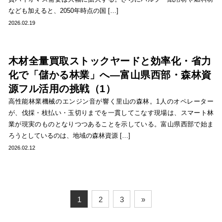
なども加えると、2050年時点の国 […]
2026.02.19
木材全量買取ストックヤードと効率化・省力
化で「儲かる林業」へ―富山県西部・森林資
源フル活用の挑戦（1）
高性能林業機械のエンジン音が響く里山の森林。1人のオペレーター
が、伐採・枝払い・玉切りまでを一貫してこなす現場は、スマート林
業が現実のものとなりつつあることを示している。富山県西部で始ま
ろうとしているのは、地域の森林資源 […]
2026.02.12
1
2
3
»