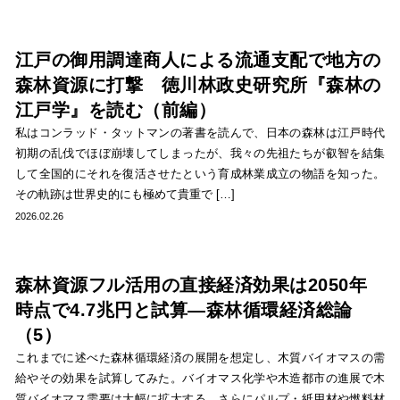
江戸の御用調達商人による流通支配で地方の
森林資源に打撃 徳川林政史研究所『森林の
江戸学』を読む（前編）
私はコンラッド・タットマンの著書を読んで、日本の森林は江戸時代
初期の乱伐でほぼ崩壊してしまったが、我々の先祖たちが叡智を結集
して全国的にそれを復活させたという育成林業成立の物語を知った。
その軌跡は世界史的にも極めて貴重で […]
2026.02.26
森林資源フル活用の直接経済効果は2050年
時点で4.7兆円と試算―森林循環経済総論
（5）
これまでに述べた森林循環経済の展開を想定し、木質バイオマスの需
給やその効果を試算してみた。バイオマス化学や木造都市の進展で木
質バイオマス需要は大幅に拡大する。さらにパルプ・紙用材や燃料材