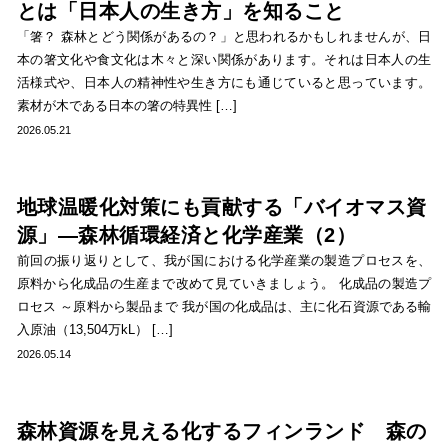
とは「日本人の生き方」を知ること
「箸？ 森林とどう関係があるの？」と思われるかもしれませんが、日
本の箸文化や食文化は木々と深い関係があります。それは日本人の生
活様式や、日本人の精神性や生き方にも通じていると思っています。
素材が木である日本の箸の特異性 […]
2026.05.21
地球温暖化対策にも貢献する「バイオマス資
源」―森林循環経済と化学産業（2）
前回の振り返りとして、我が国における化学産業の製造プロセスを、
原料から化成品の生産まで改めて見ていきましょう。 化成品の製造プ
ロセス ～原料から製品まで 我が国の化成品は、主に化石資源である輸
入原油（13,504万kL） […]
2026.05.14
森林資源を見える化するフィンランド 森の