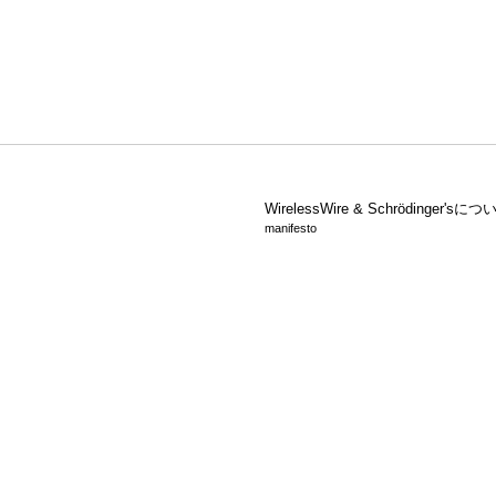
WirelessWire &
Schrödinger'sにつ
manifesto