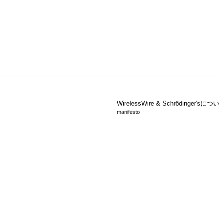
WirelessWire &
Schrödinger'sにつ
manifesto