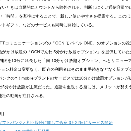
ないときは自動的にカウントから除外される。判断しにくい通信容量で
い「時間」を基準にすることで、新しい使いやすさを提案する。このほ
ットギフト」などのサービスも同時に開始している。
TTコミュニケーションズの「OCN モバイル ONE」のオプションの
話がかけ放題の「OCNでんわ 5分かけ放題オプション」を提供していたが
制限を10分に延長した「同 10分かけ放題オプション」へとリニュー
プション料金は変更なく、既存の利用者はそのまま手続きなどなく新オプ
ンクのY！mobileブランドのサービスでは10分かけ放題オプション
では5分かけ放題が主流だった。通話を重視する層には、メリットが見え
他社の動向が注目される。
料】
ソフトバンクと相互接続に関して合意 3月22日にサービス開始