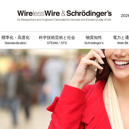
202
標準化・高度化
科学技術芸術と社会
物質知性
電力と通
Standardization
STEAM／STS
Schrödinger's
Watt-Bit