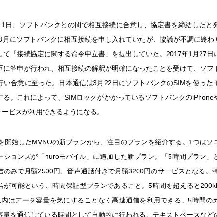
月1日、ソフトバンクとの間で相互接続に合意し、協定書を締結したと
年8月にソフトバンクに相互接続を申し入れていたが、協議が不調に終わり
して「接続協定に関する命令申立書」を提出していた。2017年1月27日
臣に答申が行われ、相互接続の解釈が明確になったことを受けて、ソフ
行い合意に至った。日本通信は3月22日にソフトバンクのSIMを使った
る。これによって、SIMロックがかかっているソフトバンクのiPhoneや
Mサービスが利用できるようになる。
供を開始したMVNOの新プランから、注目のプランを紹介する。1つはソ
ーションズが「nuroモバイル」に追加した新プラン。「5時間プラン」
のみで月額2500円、音声通話付きで月額3200円のサービスとなる。
信が可能という、時間保証型プランであること。5時間を超えると200kb
以内はデータ容量を気にすることなく高速通信を利用できる。5時間の
容量を通信している時間として自動的に行われる。テキストベースなど