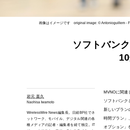
画像はイメージです original image: © Antonioguillem - Fo
ソフトバンク
1
MVNOに関
岩元 直久
ソフトバンク
Naohisa Iwamoto
新しいプラン
WirelessWire News編集長。日経BP社でネ
時間プラン」、
ットワーク、モバイル、デジタル関連の各
種メディアの記者・編集者を経て独立。IT
オプション」