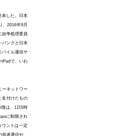
発表した。日本
、2016年9月
に紛争処理委員
トバンクと日本
モバイル通信サ
iPadで、いわ
ニーネットワー
と名付けたもの
特徴は、1日5時
psに制限され
カウントは一定
の低速通信や、