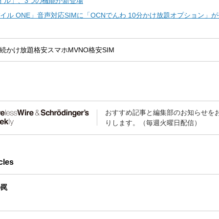
バイル」、3つの機能が新登場
バイル ONE」音声対応SIMに「OCNでんわ 10分かけ放題オプション」
続
かけ放題
格安スマホ
MVNO
格安SIM
おすすめ記事と編集部のお知らせを
りします。（毎週火曜日配信）
cles
の罠