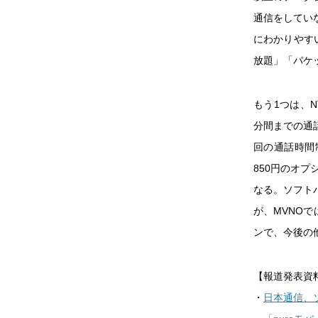
通信をしてい
にわかりやす
放題」「パケ
もう1つは、N
分間までの通
回の通話時間
850円のオ
なる。ソフトバ
が、MVNO
ンで、今後の
【報道発表資
・
日本通信、