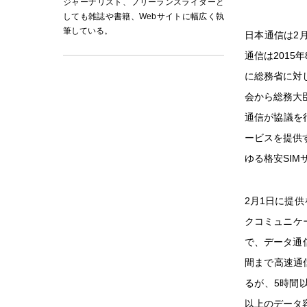
ジャーナリスト、フリーランスライターと
しても雑誌や書籍、Webサイトに幅広く執
筆している。
日本通信は2
通信は2015
に総務省に対
会から総務大
通信が協議を
ービスを提供す
ゆる格安SI
2月1日に提
クコミュニケ
で、データ通信
間まで高速通
るが、5時間
以上のデータ