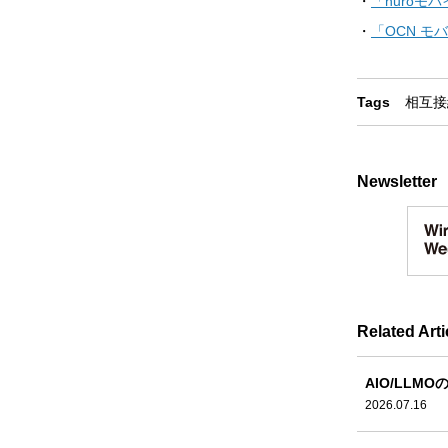
・
「nuroモ
・
「OCN モ
Tags
相互接
Newsletter
Related Arti
AIO/LLMO
2026.07.16