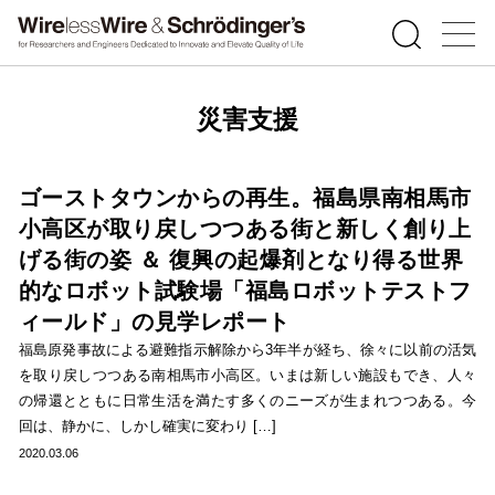
災害支援
ゴーストタウンからの再生。福島県南相馬市
小高区が取り戻しつつある街と新しく創り上
げる街の姿 ＆ 復興の起爆剤となり得る世界
的なロボット試験場「福島ロボットテストフ
ィールド」の見学レポート
福島原発事故による避難指示解除から3年半が経ち、徐々に以前の活気
を取り戻しつつある南相馬市小高区。いまは新しい施設もでき、人々
の帰還とともに日常生活を満たす多くのニーズが生まれつつある。今
回は、静かに、しかし確実に変わり […]
2020.03.06