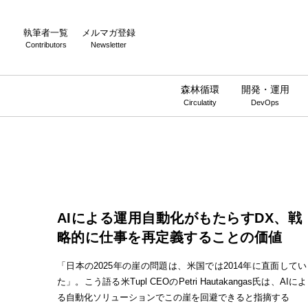
執筆者一覧
メルマガ登録
Contributors
Newsletter
森林循環
開発・運用
Circulatity
DevOps
AIによる運用自動化がもたらすDX、戦
略的に仕事を再定義することの価値
「日本の2025年の崖の問題は、米国では2014年に直面してい
た」。こう語る米Tupl CEOのPetri Hautakangas氏は、AIによ
る自動化ソリューションでこの崖を回避できると指摘する