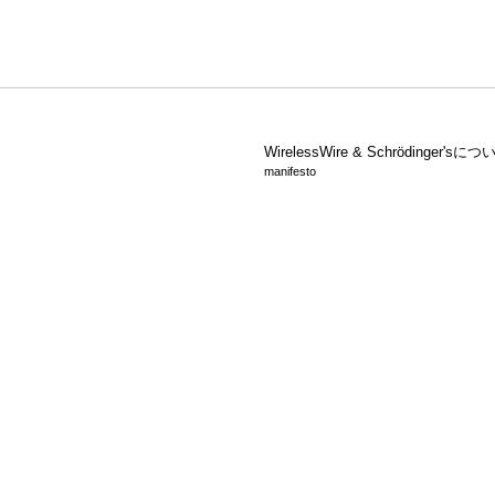
WirelessWire &
Schrödinger'sにつ
manifesto