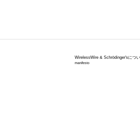
WirelessWire &
Schrödinger'sにつ
manifesto