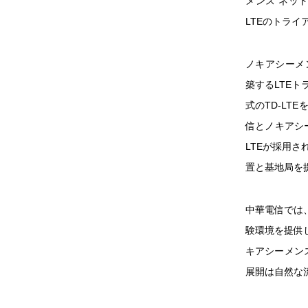
メンス ネット
LTEのトラ
ノキアシーメンス
築するLTE
式のTD-LT
信とノキアシ
LTEが採用
置と基地局を
中華電信では
験環境を提供
キアシーメン
展開は自然な