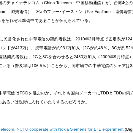
のチャイナテレコム（China Telecom：中国移動通信）が、台湾4位
elecom：威寶電信）、3位のファー･イーストン（Far EasTone：遠傳電
アルをそれぞれ準備中であることが伝えられている。
半に民営化された中華電信の契約者数は、2010年2月時点で固定系が12
ンドが413万）、携帯電話が約931万加入（2Gが約48％、3Gが約5
話契約者数は、2Gと3Gを合わせると2450万加入（2009年9月時点）
ている（普及率は106.5％）ことから、同市場での中華電信のシェアは3
中華電信はFDDを選ぶのか、それとも国内メーカーにTDDとFDDの両
もあるいは視野に入れていたりするのだろうか。
elecom, NCTU cooperate with Nokia Siemens for LTE experiment
(Dig