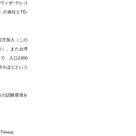
のヴィボ･テレコ
信）の各社とTD-
42万加入（この
2％）。また台湾
で、人口2300
8％ほどという
方の試験環境を
iTimes)