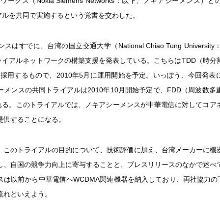
ワークス（Nokia Siemens Networks：以下、ノキアシーメンス）
イアルを共同で実施するという覚書を交わした。
はすでに、台湾の国立交通大学（National Chiao Tung University
トライアルネットワークの構築支援を発表している。こちらはTDD（時分
Eを採用するもので、2010年5月に運用開始を予定。いっぽう、今回発
ーメンスの共同トライアルは2010年10月開始予定で、FDD（周波数多
される。このトライアルでは、ノキアシーメンスが中華電信に対してコア
提供することになる。
、このトライアルの目的について、技術評価に加え、台湾メーカーに機
し、自国の競争力向上に寄与することと、プレスリリースのなかで述べ
スは以前から中華電信へWCDMA関連機器を納入しており、両社協力の下
流れといえよう。