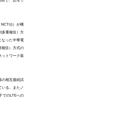
との間で、台湾で
：NCTU)）が構
割多重複信）方
表になった中華電
重複信）方式の
ネットワーク装
器の相互接続試
ている。またノ
でのLTEへの