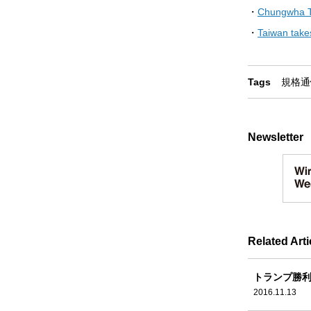
・
Chungwha Tr
・
Taiwan take
Tags
規格
通
Newsletter
Related Arti
トランプ勝利
2016.11.13