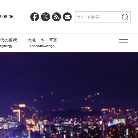
6.08.06
信の連携
地域・本・写真
 Synergy
LocalKnowledge