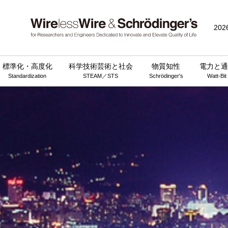
202
標準化・高度化
科学技術芸術と社会
物質知性
電力と通
Standardization
STEAM／STS
Schrödinger's
Watt-Bit