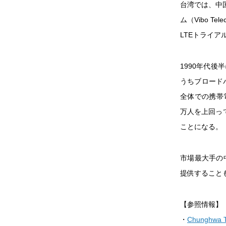
台湾では、中国
ム（Vibo T
LTEトライ
1990年代後
うちブロードバ
全体での携帯電
万人を上回っ
ことになる。
市場最大手の
提供すること
【参照情報】
・
Chunghwa T