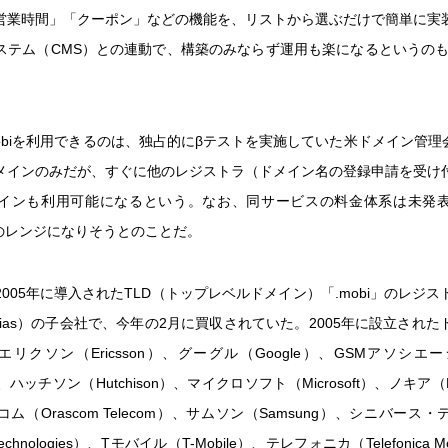
営業時間」「クーポン」などの機能を、リストから選ぶだけで簡単に実
ステム（CMS）との連動で、構築のみならず運用も楽になるというのもgo
obiを利用できるのは、独占的にβテストを実施していた米ドメイン管理会社
メインのみだが、すぐに他のレジストラ（ドメイン名の登録申請を受け
インも利用可能になるという。なお、同サービスの料金体系は未発
ルのレンジになりそうとのことだ。
005年に導入されたTLD（トップレベルドメイン）「.mobi」のレジ
ilias）の子会社で、今年の2月に買収されていた。2005年に設立され
エリクソン（Ericsson）、グーグル（Google）、GSMアソシエ
ion）、ハッチソン（Hutchison）、マイクロソフト（Microsoft）、ノキア（
ム（Orascom Telecom）、サムソン（Samsung）、シニバース
 Technologies）、Tモバイル（T-Mobile）、テレフォニカ（Telefonica 