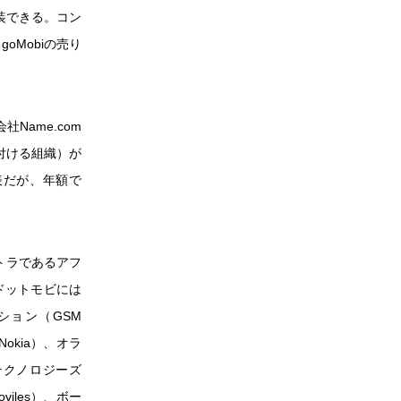
装できる。コン
Mobiの売り
Name.com
付ける組織）が
表だが、年額で
ストラであるアフ
たドットモビには
ーション（GSM
Nokia）、オラ
・テクノロジーズ
Moviles）、ボー