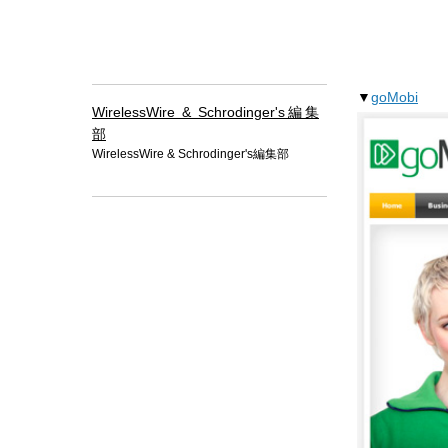
▼
goMobi
WirelessWire & Schrodinger's編集
部
WirelessWire & Schrodinger's編集部