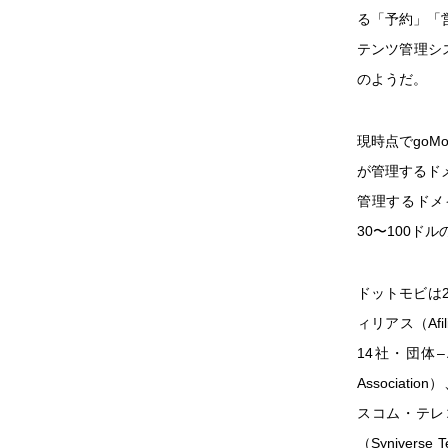
る「予約」「
テンツ管理シ
のようだ。
現時点でgoM
が管理するド
管理するドメ
30〜100ド
ドットモビは2
ィリアス（Af
14社・団体–
Associat
スコム・テレコ
（Syniverse