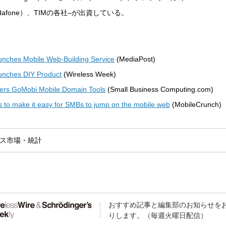
dafone）、TIMの各社–が出資している。
nches Mobile Web-Building Service
(MediaPost)
unches DIY Product
(Wireless Week)
ers GoMobi Mobile Domain Tools
(Small Business Computing.com)
s to make it easy for SMBs to jump on the mobile web
(MobileCrunch)
ス
市場・統計
おすすめ記事と編集部のお知らせを
りします。（毎週火曜日配信）