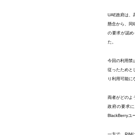
UAE政府は、
懸念から、同
の要求が認めら
た。
今回の利用禁
従ったためとし
り利用可能に
両者がどのよ
政府の要求に
BlackBe
一方で、RI