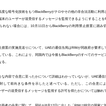
高度な暗号化技術をもつBlackBerryがテロやその他の非合法活動に利
端末のユーザーが送受信するメッセージを監視できるようにすることをR
れない場合には、10月11日からBlackBerryの利用禁止措置に踏
止措置の実施見送りについて、UAEの通信当局はRIMが同政府が要求し
ている。これにより、同国内では今後もBlackBerryのすべてのサー
なる。
うな内容で合意に至ったかについて詳細はわかっていないが、UAE通信当
対して前向きな条件を示したと述べている。ただし、この合意に
rryユーザーの送受信するメッセージを監視する許可を得たかについては触れ
Mは両者の合意に関して、同社が8月12日に出した「RIMは特定の国家に