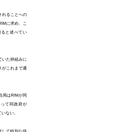
用されることへの
IMに求め、こ
み切ると述べてい
ていた枠組みに
ビスがこれまで通
局はRIMが同
よって同政府が
ていない。
対して特別な扱