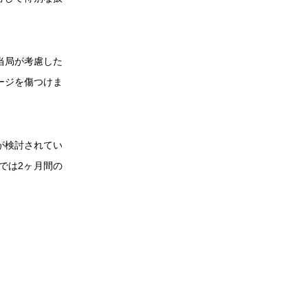
府当局が考慮した
ージを傷つけま
置が検討されてい
では2ヶ月間の