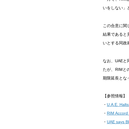
いをしない」
この合意に関し
結果であると
いとする同政
なお、UAEと
たが、RIM
期限延長とな
【参照情報】
・
U.A.E. Halt
・
RIM Accord 
・
UAE says Bl