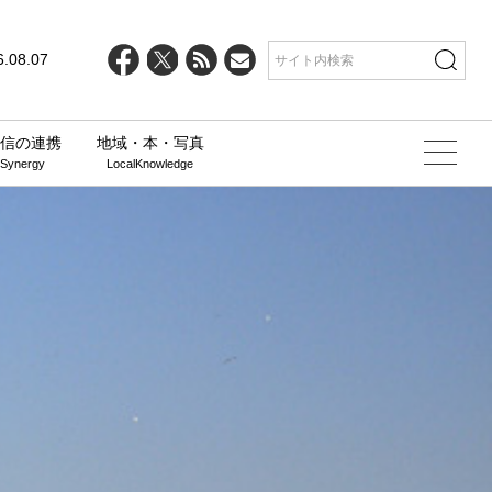
6.08.07
信の連携
地域・本・写真
 Synergy
LocalKnowledge