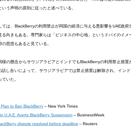
という声明の原則に従ったと述べている。
ては、BlackBerryの利用禁止が同国の経済に与える悪影響をUAE政
見る向きもある。専門家らは「ビジネスの中心地」というドバイのイメ
府の思惑もあると見ている。
同様の懸念からサウジアラビアとインドでもBlackBerryの利用禁止措
との話し合いによって、サウジアラビアでは禁止措置は解除され、インド
っていた。
s Plan to Ban BlackBerry
– New York Times
in U.A.E. Averts BlackBerry Suspension
– BusinessWeek
ackBerry dispute resolved before deadline
– Reuters