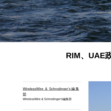
RIM、UAE
WirelessWire & Schrodinger's編集
部
WirelessWire & Schrodinger's編集部