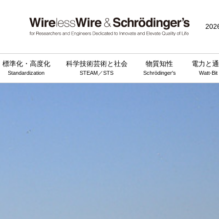
202
標準化・高度化
科学技術芸術と社会
物質知性
電力と通
Standardization
STEAM／STS
Schrödinger's
Watt-Bit