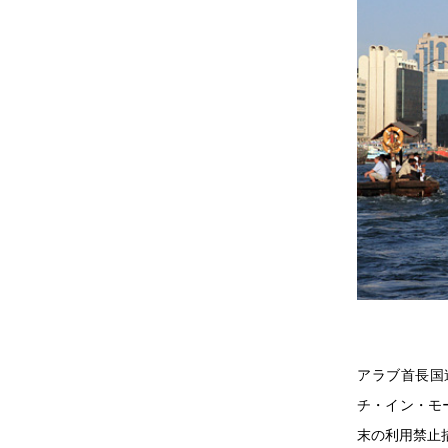
アラブ首長国連
チ・イン・モー
末の利用禁止