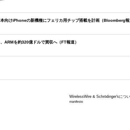
本向けiPhoneの新機種にフェリカ用チップ搭載を計画（Bloomberg
、ARMを約320億ドルで買収へ（FT報道）
WirelessWire &
Schrödinger'sにつ
manifesto