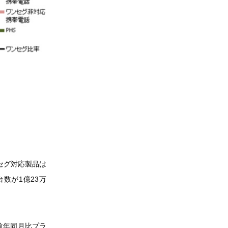
ンセグ対応製品は
数が1億23万
の前年同月比プラ