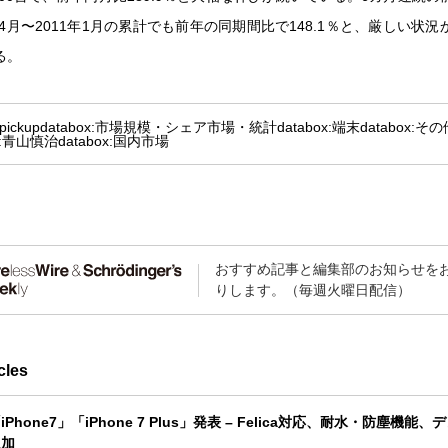
年4月〜2011年1月の累計でも前年の同期間比で148.1％と、厳しい状
る。
pickup
databox:市場規模・シェア
市場・統計
databox:端末
databox:そ
or:青山慎治
databox:国内市場
おすすめ記事と編集部のお知らせを
りします。（毎週火曜日配信）
cles
Phone7」「iPhone 7 Plus」発表 – Felica対応、耐水・防塵機能
追加