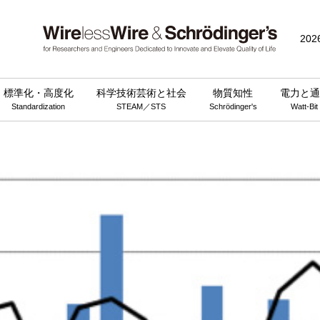
202
標準化・高度化
科学技術芸術と社会
物質知性
電力と通
Standardization
STEAM／STS
Schrödinger's
Watt-Bit