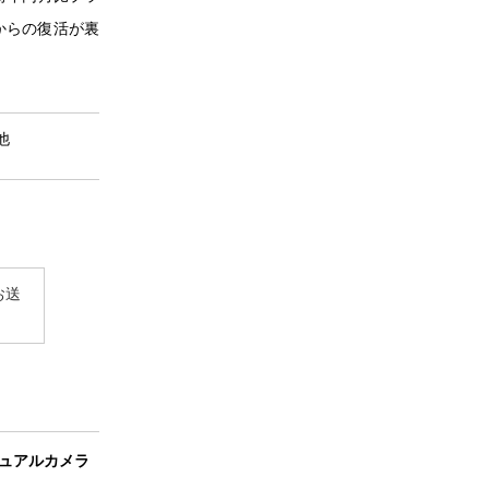
況からの復活が裏
の他
お送
、デュアルカメラ