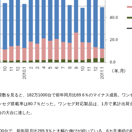
数を見ると、182万1000台で前年同月比89.6％のマイナス成長。ワ
ワンセグ搭載率は80.7％だった。ワンセグ対応製品は、1月で累計出荷台
億台の大台に達した。
3000台で、前年同月比289.9％と大幅な伸びが続いている。6カ月連続