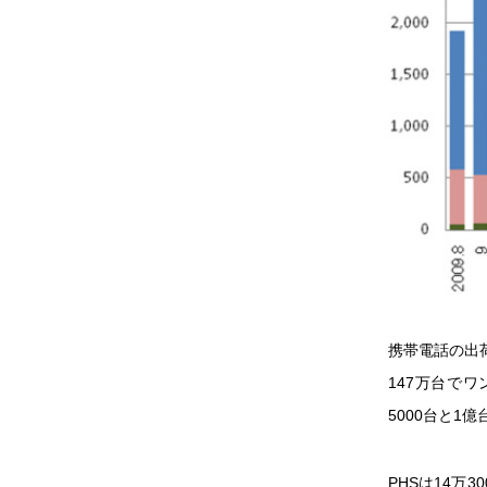
携帯電話の出荷
147万台で
5000台と1
PHSは14万