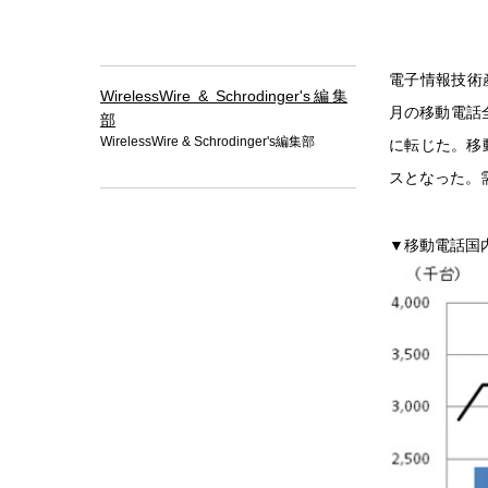
電子情報技術産
WirelessWire & Schrodinger's編集
月の移動電話全
部
WirelessWire & Schrodinger's編集部
に転じた。移動
スとなった。
▼移動電話国