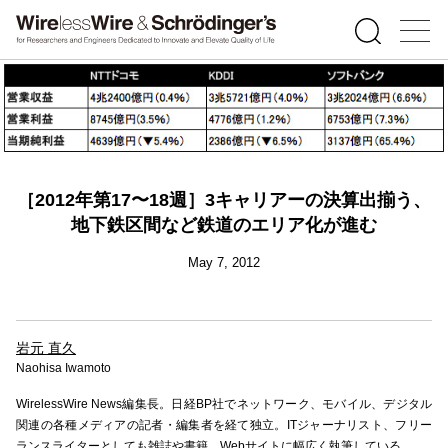
［2012年第17〜18週］3キャリアーの決算出揃う、
地下鉄区間など鉄道のエリア化が進む
May 7, 2012
岩元 直久
Naohisa Iwamoto
WirelessWire News編集長。日経BP社でネットワーク、モバイル、デジタル
関連の各種メディアの記者・編集者を経て独立。ITジャーナリスト、フリー
ランスライターとしても雑誌や書籍、Webサイトに幅広く執筆している。