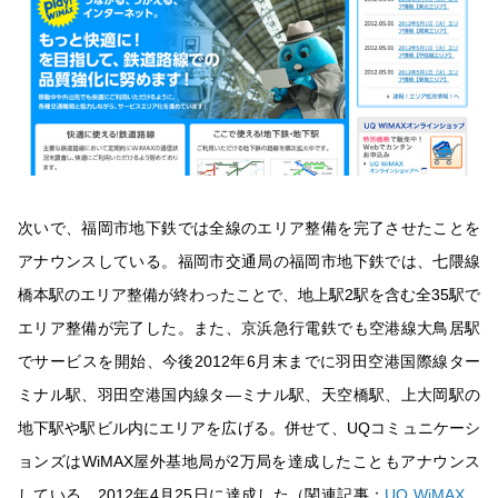
次いで、福岡市地下鉄では全線のエリア整備を完了させたことを
アナウンスしている。福岡市交通局の福岡市地下鉄では、七隈線
橋本駅のエリア整備が終わったことで、地上駅2駅を含む全35駅で
エリア整備が完了した。また、京浜急行電鉄でも空港線大鳥居駅
でサービスを開始、今後2012年6月末までに羽田空港国際線ター
ミナル駅、羽田空港国内線タ―ミナル駅、天空橋駅、上大岡駅の
地下駅や駅ビル内にエリアを広げる。併せて、UQコミュニケーシ
ョンズはWiMAX屋外基地局が2万局を達成したこともアナウンス
している。2012年4月25日に達成した（関連記事：
UQ WiMAX、