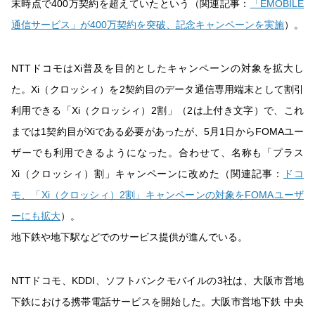
末時点で400万契約を超えていたという（関連記事：
「EMOBILE
通信サービス」が400万契約を突破、記念キャンペーンを実施
）。
NTTドコモはXi普及を目的としたキャンペーンの対象を拡大し
た。Xi（クロッシィ）を2契約目のデータ通信専用端末として割引
利用できる「Xi（クロッシィ）2割」（2は上付き文字）で、これ
までは1契約目がXiである必要があったが、5月1日からFOMAユー
ザーでも利用できるようになった。合わせて、名称も「プラス
Xi（クロッシィ）割」キャンペーンに改めた（関連記事：
ドコ
モ、「Xi（クロッシィ）2割」キャンペーンの対象をFOMAユーザ
ーにも拡大
）。
地下鉄や地下駅などでのサービス提供が進んでいる。
NTTドコモ、KDDI、ソフトバンクモバイルの3社は、大阪市営地
下鉄における携帯電話サービスを開始した。大阪市営地下鉄 中央