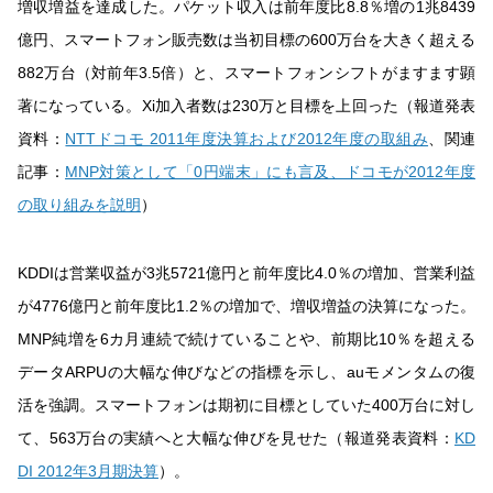
増収増益を達成した。パケット収入は前年度比8.8％増の1兆8439
億円、スマートフォン販売数は当初目標の600万台を大きく超える
882万台（対前年3.5倍）と、スマートフォンシフトがますます顕
著になっている。Xi加入者数は230万と目標を上回った（報道発表
資料：
NTTドコモ 2011年度決算および2012年度の取組み
、関連
記事：
MNP対策として「0円端末」にも言及、ドコモが2012年度
の取り組みを説明
）
KDDIは営業収益が3兆5721億円と前年度比4.0％の増加、営業利益
が4776億円と前年度比1.2％の増加で、増収増益の決算になった。
MNP純増を6カ月連続で続けていることや、前期比10％を超える
データARPUの大幅な伸びなどの指標を示し、auモメンタムの復
活を強調。スマートフォンは期初に目標としていた400万台に対し
て、563万台の実績へと大幅な伸びを見せた（報道発表資料：
KD
DI 2012年3月期決算
）。