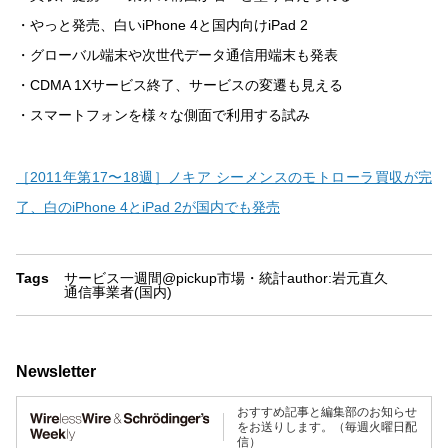
・やっと発売、白いiPhone 4と国内向けiPad 2
・グローバル端末や次世代データ通信用端末も発表
・CDMA 1Xサービス終了、サービスの変遷も見える
・スマートフォンを様々な側面で利用する試み
［2011年第17〜18週］ノキア シーメンスのモトローラ買収が完
了、白のiPhone 4とiPad 2が国内でも発売
Tags
サービス
一週間
@pickup
市場・統計
author:岩元直久
通信事業者(国内)
Newsletter
おすすめ記事と編集部のお知らせ
をお送りします。（毎週火曜日配
信）