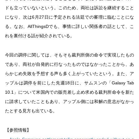
ドも立っていないという。このため、両社は訴訟を継続すること
になり、次は6月27日に予定される法廷での審理に臨むことにな
る。なお、AllThingsDでも、事情に詳しい関係者の話として、こ
れを裏付ける話が紹介されている。
今回の調停に関しては、そもそも裁判所側の命令で実現したもの
であり、両社が自発的に行なったものではなかったことから、あ
らかじめ失敗を予想する声も多く上がっていたという。また、ア
ップルは調停を前にした先週18日に、サムスンの「Galaxy Tab
10.1」について米国内での販売差し止め求める裁判所命令を新た
に請求していたこともあり、アップル側には和解の意志がなかっ
たとする見方も出ている。
【参照情報】