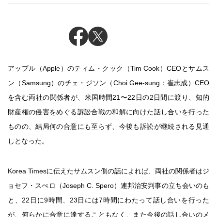
アップル（Apple）のティム・クック（Tim Cook）CEOとサムス
ン（Samsung）のチェ・ジソン（Choi Gee-sung：崔志成）CEO
を含む両社の関係者が、米国時間21〜22日の2日間に渡り、知的
財産権の侵害をめぐる訴訟合戦の和解に向けた話し合いを行った
ものの、結局何の合意にも至らず、今後も訴訟が継続される見通
しとなった。
Korea Timesに伝えたサムスン側の話によれば、両社の関係者はジ
ョセフ・スぺロ（Joseph C. Spero）連邦治安判事の立ち会いのも
と、22日に9時間、23日には7時間にわたって話し合いを行った
が、何らかに合意に達することもなく、また今後の話し合いのメ