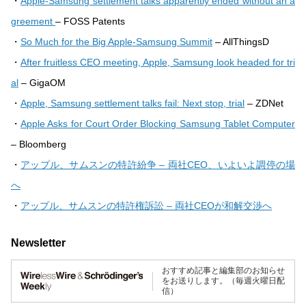
・
Apple-Samsung settlement talks apparently ended without an a
greement
– FOSS Patents
・
So Much for the Big Apple-Samsung Summit
– AllThingsD
・
After fruitless CEO meeting, Apple, Samsung look headed for tri
al
– GigaOM
・
Apple, Samsung settlement talks fail: Next stop, trial
– ZDNet
・
Apple Asks for Court Order Blocking Samsung Tablet Computer
– Bloomberg
・
アップル、サムスンの特許紛争 – 両社CEO、いよいよ調停の場
へ
・
アップル、サムスンの特許権訴訟 – 両社CEOが和解交渉へ
Newsletter
おすすめ記事と編集部のお知らせ
をお送りします。（毎週火曜日配
信）