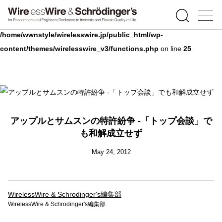
Warning
: Undefined array key 0 in
/home/wwnstyle/wirelesswire.jp/public_html/wp-
content/themes/wirelesswire_v3/functions.php
on line
25
アップルとサムスンの特許紛争 -「トップ会談」で
も和解成立せず
May 24, 2012
WirelessWire & Schrodinger's編集部
WirelessWire & Schrodinger's編集部