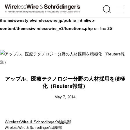
Warning
: Undefined array key 0 in
/home/wwnstyle/wirelesswire.jp/public_html/wp-
content/themes/wirelesswire_v3/functions.php
on line
25
アップル、医療テクノロジー分野の人材採用を積極
化（Reuters報道）
May 7, 2014
WirelessWire & Schrodinger's編集部
WirelessWire & Schrodinger's編集部