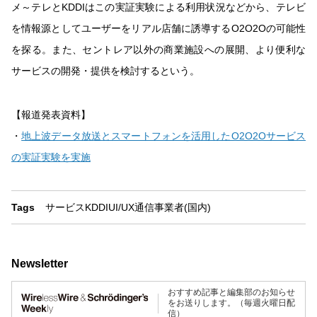
メ～テレとKDDIはこの実証実験による利用状況などから、テレビ
を情報源としてユーザーをリアル店舗に誘導するO2O2Oの可能性
を探る。また、セントレア以外の商業施設への展開、より便利な
サービスの開発・提供を検討するという。
【報道発表資料】
・
地上波データ放送とスマートフォンを活用したO2O2Oサービス
の実証実験を実施
Tags
サービス
KDDI
UI/UX
通信事業者(国内)
Newsletter
おすすめ記事と編集部のお知らせ
をお送りします。（毎週火曜日配
信）