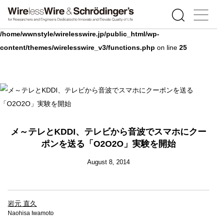
Warning
: Undefined array key 0 in
/home/wwnstyle/wirelesswire.jp/public_html/wp-
content/themes/wirelesswire_v3/functions.php
on line
25
メ～テレとKDDI、テレビから音波でスマホにクー
ポンを送る「O2O2O」実験を開始
August 8, 2014
岩元 直久
Naohisa Iwamoto