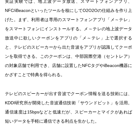
実証実験では、地上波データ放送、スマートフォンアプリ、
NFC/iBeaconといったツールを核にしてO2O2Oの仕組みを作り上
げた。まず、利用者は専用のスマートフォンアプリ「メ～テレ」
をスマートフォンにインストールする。メ～テレの地上波データ
放送中に欲しいクーポンをアプリの「メ～テレ」上で選択する
と、テレビのスピーカーから出た音波をアプリが認識してクーポ
ンを取得できる。このクーポンは、中部国際空港（セントレア）
の対象店舗で利用でき、店舗に設置したNFCタグやiBeacon機器に
かざすことで特典を得られる。
テレビのスピーカーが出す音波でクーポン情報を送る技術には、
KDDI研究所が開発した音波通信技術「サウンドビット」を活用。
通信速度は15bpsなどと低速だが、スピーカーとマイクがあれば
短いデータを手軽に通信できる利点を生かした。