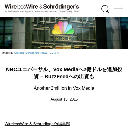
Image by
Chicago Architecture Today
（
CC BY
）
NBCユニバーサル、Vox Mediaへ2億ドルを追加投
資 – BuzzFeedへの出資も
Another 2million in Vox Media
August 13, 2015
WirelessWire & Schrodinger's編集部