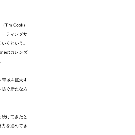
im Cook）
ミーティングサ
していくという。
oneのカレンダ
。
ク帯域を拡大す
を防ぐ新たな方
を続けてきたと
に協力を進めてき