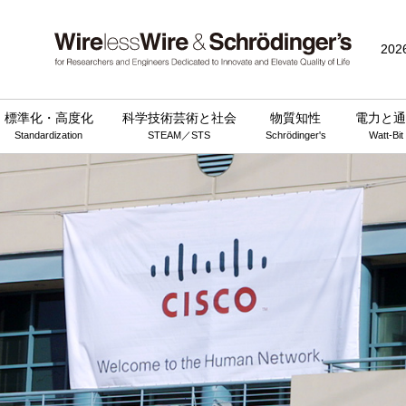
202
標準化・高度化
科学技術芸術と社会
物質知性
電力と通
Standardization
STEAM／STS
Schrödinger's
Watt-Bit