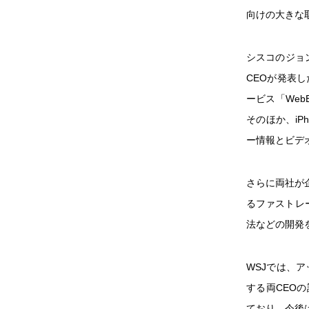
向けの大きな
シスコのジョン
CEOが発表
ービス「Web
そのほか、iP
ー情報とビデ
さらに両社が
るファストレ
法などの開発
WSJでは、
する両CEOの
ており、今後