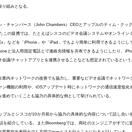
取り組みとなる。
・チャンバース（John Chambers）CEOとアップルのティム・クック（T
したこの提携では、たとえばシスコのビデオ会議システムやオンライン
Ex」などを「iPhone」や「iPad」でもより簡単に利用できるように
honeと法人用固定電話とで連絡先情報を共有できるようにしたり、iPh
オ会議/チャットアプリとを連携させることなども想定されているという
企業内ネットワークの改善でも協力し、重要なビデオ会議でネットワー
ーン機能の利用や、iOSアップデート時にネットワークの通信速度低化
を進めていくことも協力の具体的な例として挙げられている。
アップルとシスコが10か月前から協力の具体的な内容について話し合い
話を紹介している。またBloombergでは、両社のエンジニアがすで
は営業担当者同士でも共同でセールスを行うことになると記している。