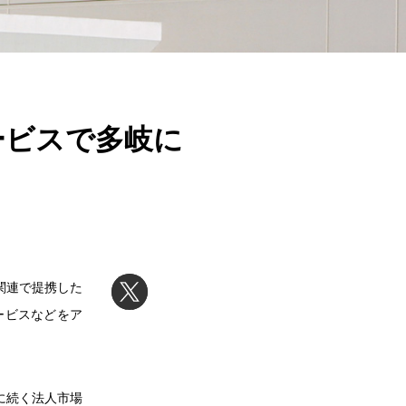
ービスで多岐に
末関連で提携した
ービスなどをア
に続く法人市場