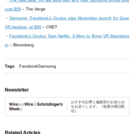
・
The new Gear VR will work with any new Samsung phone and
cost $99
– The Verge
・
Samsung, Facebook’s Oculus plan November launch for Gear
VR headset, at $99
– CNET
・
Facebook’s Oculus Taps Netflix, X-Men to Bring VR Mainstrea
m
– Bloomberg
Tags
Facebook
Samsung
Newsletter
おすすめ記事と編集部のお知らせ
をお送りします。（毎週火曜日配
信）
Related Articles