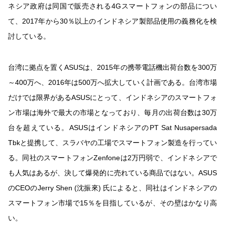
ネシア政府は同国で販売される4Gスマートフォンの部品につい
て、2017年から30％以上のインドネシア製部品使用の義務化を検
討している。
台湾に拠点を置くASUSは、2015年の携帯電話機出荷台数を300万
～400万へ、2016年は500万へ拡大していく計画である。台湾市場
だけでは限界があるASUSにとって、インドネシアのスマートフォ
ン市場は海外で最大の市場となっており、毎月の出荷台数は30万
台を超えている。ASUSはインドネシアのPT Sat Nusapersada
Tbkと提携して、スラバヤの工場でスマートフォン製造を行ってい
る。同社のスマートフォンZenfoneは2万円弱で、インドネシアで
も人気はあるが、決して爆発的に売れている商品ではない。ASUS
のCEOのJerry Shen (沈振來) 氏によると、同社はインドネシアの
スマートフォン市場で15％を目指しているが、その壁はかなり高
い。