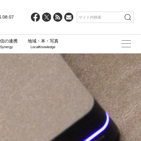
6.08.07
信の連携
地域・本・写真
 Synergy
LocalKnowledge