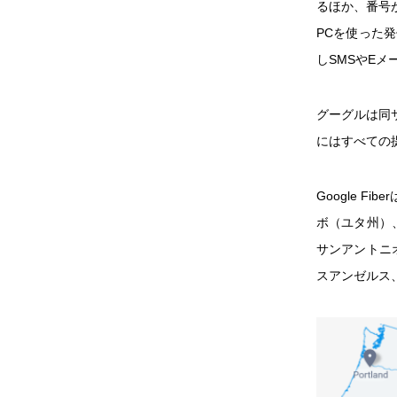
るほか、番号
PCを使った発
しSMSやE
グーグルは同サ
にはすべての
Google 
ボ（ユタ州）
サンアントニ
スアンゼルス