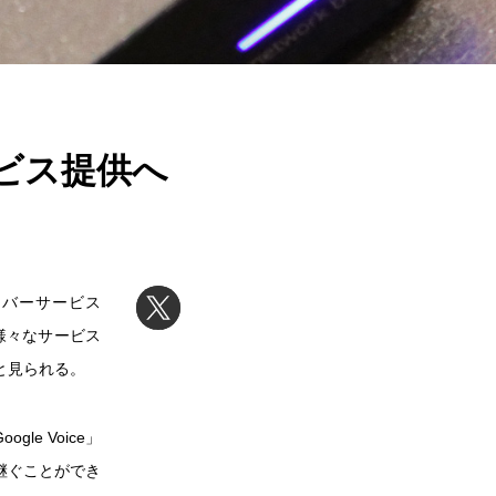
ービス提供へ
イバーサービス
た。様々なサービス
と見られる。
le Voice」
継ぐことができ