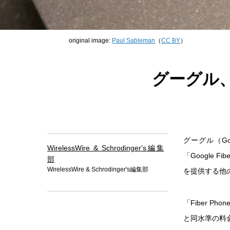
original image:
Paul Sableman
（
CC BY
）
グーグル、
グーグル（G
WirelessWire & Schrodinger's編集
「Google 
部
WirelessWire & Schrodinger's編集部
を提供する他
「Fiber P
と同水準の料