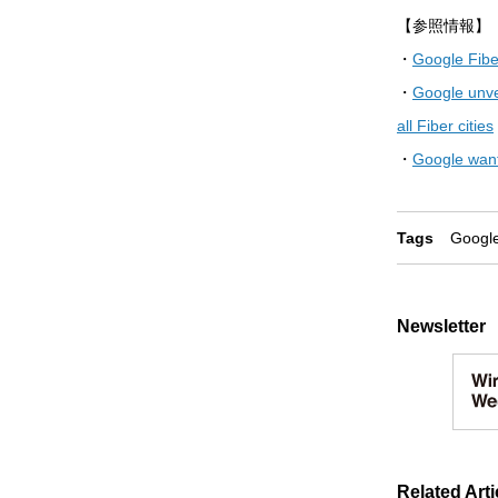
【参照情報】
・
Google Fibe
・
Google unve
all Fiber cities
・
Google want
Tags
Googl
Newsletter
Related Arti