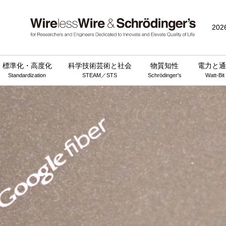
202
標準化・高度化
科学技術芸術と社会
物質知性
電力と通
Standardization
STEAM／STS
Schrödinger's
Watt-Bit