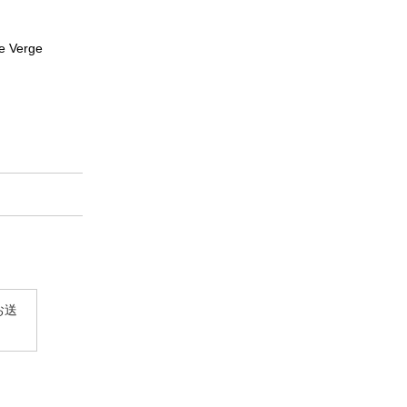
e Verge
お送