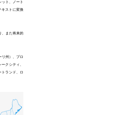
レット、ノート
をテキストに変換
おり、また将来的
ズーリ州）、プロ
レークシティ、
ートランド、ロ