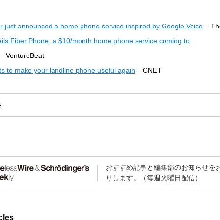
r just announced a home phone service inspired by Google Voice
– Th
ils Fiber Phone, a $10/month home phone service coming to
– VentureBeat
s to make your landline phone useful again
– CNET
e
おすすめ記事と編集部のお知らせを
りします。（毎週火曜日配信）
cles