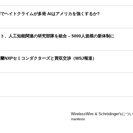
でヘイトクライムが多発 AIはアメリカを強くするか?
ト、人工知能関連の研究部隊を統合 – 5000人規模の新体制に
蘭NXPセミコンダクターズと買収交渉（WSJ報道）
WirelessWire &
Schrödinger'sにつ
manifesto