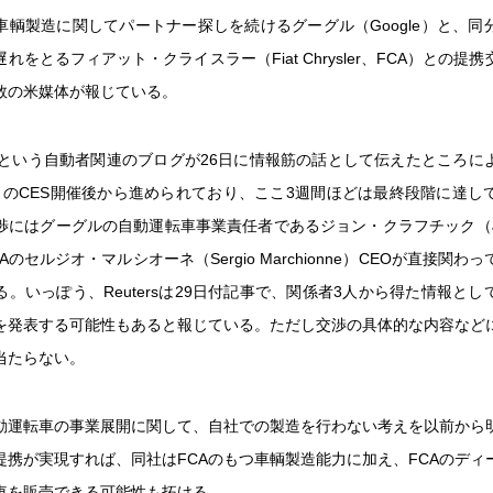
車輌製造に関してパートナー探しを続けるグーグル（Google）と、同
れをとるフィアット・クライスラー（Fiat Chrysler、FCA）との提
数の米媒体が報じている。
remistという自動者関連のブログが26日に情報筋の話として伝えたところ
月のCES開催後から進められており、ここ3週間ほどは最終段階に達し
にはグーグルの自動運転車事業責任者であるジョン・クラフチック（John 
Aのセルジオ・マルシオーネ（Sergio Marchionne）CEOが直接関わ
。いっぽう、Reutersは29日付記事で、関係者3人から得た情報と
を発表する可能性もあると報じている。ただし交渉の具体的な内容など
当たらない。
動運転車の事業展開に関して、自社での製造を行わない考えを以前から
の提携が実現すれば、同社はFCAのもつ車輌製造能力に加え、FCAのディ
車を販売できる可能性も拓ける。