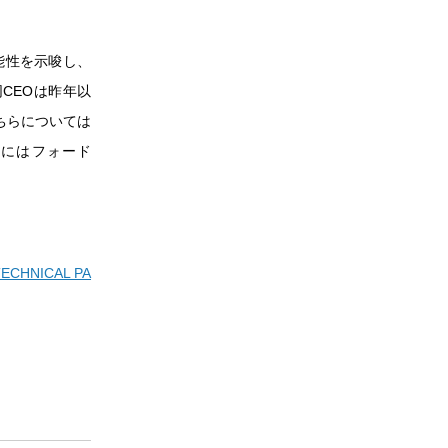
能性を示唆し、
CEOは昨年以
ちらについては
週にはフォード
TECHNICAL PA