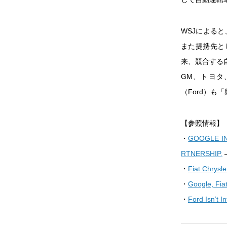
WSJによる
また提携先と
来、競合する
GM、トヨタ
（Ford）
【参照情報】
・
GOOGLE IN
RTNERSHIP.
–
・
Fiat Chrysle
・
Google, Fiat
・
Ford Isn’t I