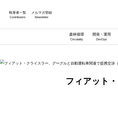
Warning
: Undefined array key 0 in
/home/wwnstyle/wirelesswire.jp/
執筆者一覧
メルマガ登録
Contributors
Newsletter
森林循環
開発・運用
Circulatity
DevOps
フィアット・