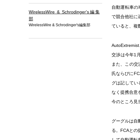
自動運転車の
WirelessWire & Schrodinger's編集
で競合他社に遅
部
WirelessWire & Schrodinger's編集部
ていると、複
AutoExt
交渉は今年1
また、この交渉
氏ならびにFC
グは記している
なく提携合意
今のところ見
グーグルは自
る。FCAと
して自動運転