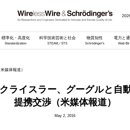
public_html/wp-content/themes/wirelesswire_v3/functions.php
on 
202
標準化・高度化
科学技術芸術と社会
物質知性
電力と通
Standardization
STEAM／STS
Schrödinger's
Watt-Bit
クライスラー、グーグルと自
提携交渉（米媒体報道）
May 2, 2016