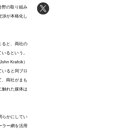
分野の取り組み
携交渉が本格化し
によると、両社の
ているという。
Krafcik）
っていると同ブロ
して、両社がまも
に触れた媒体は
明らかにしてい
ーラー網を活用