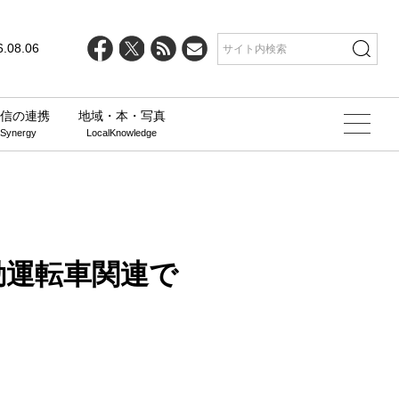
line
25
6.08.06
信の連携
地域・本・写真
 Synergy
LocalKnowledge
動運転車関連で