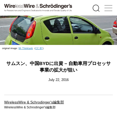
original image:
Mr Thinktank
（
CC BY
）
サムスン、中国BYDに出資 – 自動車用プロセッサ
事業の拡大が狙い
July 22, 2016
WirelessWire & Schrodinger's編集部
WirelessWire & Schrodinger's編集部