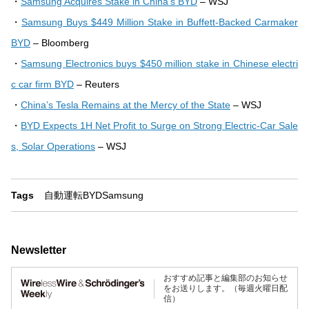
・
Samsung Acquires Stake in China’s BYD
– WSJ
・
Samsung Buys $449 Million Stake in Buffett-Backed Carmaker
BYD
– Bloomberg
・
Samsung Electronics buys $450 million stake in Chinese electri
c car firm BYD
– Reuters
・
China’s Tesla Remains at the Mercy of the State
– WSJ
・
BYD Expects 1H Net Profit to Surge on Strong Electric-Car Sale
s, Solar Operations
– WSJ
Tags
自動運転
BYD
Samsung
Newsletter
おすすめ記事と編集部のお知らせ
をお送りします。（毎週火曜日配
信）