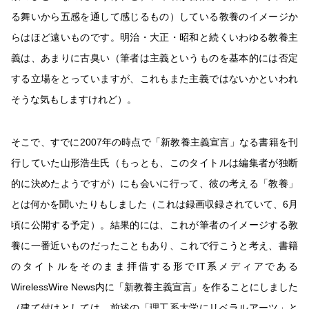
る舞いから五感を通して感じるもの）している教養のイメージか
らはほど遠いものです。明治・大正・昭和と続くいわゆる教養主
義は、あまりに古臭い（筆者は主義というものを基本的には否定
する立場をとっていますが、これもまた主義ではないかといわれ
そうな気もしますけれど）。
そこで、すでに2007年の時点で「新教養主義宣言」なる書籍を刊
行していた山形浩生氏（もっとも、このタイトルは編集者が独断
的に決めたようですが）にも会いに行って、彼の考える「教養」
とは何かを聞いたりもしました（これは録画収録されていて、6月
頃に公開する予定）。結果的には、これが筆者のイメージする教
養に一番近いものだったこともあり、これで行こうと考え、書籍
のタイトルをそのまま拝借する形でIT系メディアである
WirelessWire News内に「新教養主義宣言」を作ることにしました
（建て付けとしては、前述の「理工系大学にリベラルアーツ」と