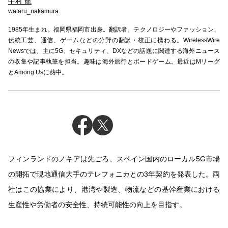
中村 航
wataru_nakamura
1985年生まれ。福岡県福岡市出身。翻訳者。テクノロジーやファッション、
伝統工芸、通信、ゲームなどの分野の翻訳・校正に携わる。WirelessWire
Newsでは、主に5G、セキュリティ、DXなどの話題に関連する海外ニュース
の収集や記事執筆を担当。趣味は海外旅行とボードゲーム。最近はMリーグ
とAmong Usに熱中。
フィンランドのノキアは先ごろ、スペイン国内のローカル5G市場
の開拓で現地通信大手のテレフォニカとの3年契約を発表した。両
社はこの協業により、港湾や製造、物流などの基幹産業における
生産性や労働者の安全性、持続可能性の向上を目指す。