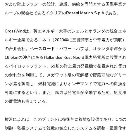
および陸上プラントの設計、建設、供給を専門とする国際事業グ
ループの親会社であるイタリアのRosetti Marino S.p.Aである。
CrossWindは、英エネルギー大手のシェルとオランダの統合エネ
ルギー企業であるエネコ（2020年に三菱商事と中部電力が買収）
の合弁会社。ベースロード・パワー・ハブは、オランダ沿岸から
18.5kmの沖合にあるHollandse Kust Noord風力発電所に設置され
るパイロットプラント。69基の洋上風力発電機で発電された電力
の余剰分を利用して、メガワット級の電解槽で貯蔵可能なグリー
ン水素を製造し、燃料電池によりオンデマンドで電力への変換を
可能にするという。また、風力は発電量が変動するため、短期用
の蓄電池も備えている。
横河によれば、このプラントは技術的に複雑な設備であり、1つの
制御・監視システムで複数の独立したシステムを調整・最適化す