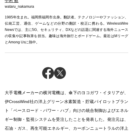
中村 航
wataru_nakamura
1985年生まれ。福岡県福岡市出身。翻訳者。テクノロジーやファッション、
伝統工芸、通信、ゲームなどの分野の翻訳・校正に携わる。WirelessWire
Newsでは、主に5G、セキュリティ、DXなどの話題に関連する海外ニュース
の収集や記事執筆を担当。趣味は海外旅行とボードゲーム。最近はMリーグ
とAmong Usに熱中。
大手電機メーカーの横河電機は、傘下のヨコガワ・イタリアが、
伊CrossWind社の洋上グリーン水素製造・貯蔵パイロットプラン
ト「ベースロード・パワー・ハブ」向けの統合制御およびエネル
ギー制御・監視システムを受注したことを発表した。発注元は、
石油・ガス、再生可能エネルギー、カーボンニュートラルの洋上