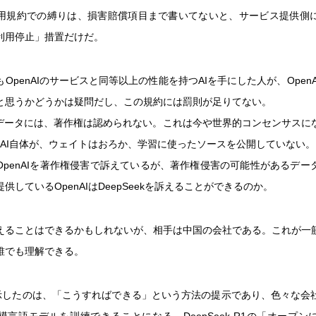
用規約での縛りは、損害賠償項目まで書いてないと、サービス提供側
利用停止」措置だけだ。
OpenAIのサービスと同等以上の性能を持つAIを手にした人が、Open
と思うかどうかは疑問だし、この規約には罰則が足りてない。
たデータには、著作権は認められない。これは今や世界的コンセンサスに
enAI自体が、ウェイトはおろか、学習に使ったソースを公開していない。
OpenAIを著作権侵害で訴えているが、著作権侵害の可能性があるデー
供しているOpenAIはDeepSeekを訴えることができるのか。
えることはできるかもしれないが、相手は中国の会社である。これが一
誰でも理解できる。
ekが示したのは、「こうすればできる」という方法の提示であり、色々な会
模言語モデルを訓練できることになる。DeepSeek-R1の「オープン