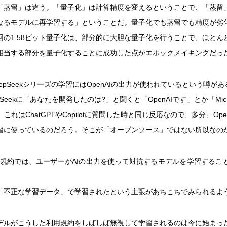
「蒸留」は違う。「量子化」は計算精度を変えるということで、「蒸留
なるモデルに再学習する」ということだ。量子化でも蒸留でも精度が劣
回の1.58ビット量子化は、部分的に大胆な量子化を行うことで、ほとん
に相当する部分を量子化することに成功した点がエポックメイキングだった
epSeekシリーズの学習にはOpenAIの出力が使われているという噂があ
Seekに「あなたを開発したのは?」と聞くと「OpenAIです」とか「Micr
これはChatGPTやCopilotに質問した時と同じ反応なので、多分、Ope
習に使っているのだろう。そこが「オープンソース」ではない所以なの
の利用規約では、ユーザーがAIの出力を使って対抗するモデルを学習するこ
「不正な学習データ」で学習されたという主張があちこちでみられるよ
デルがこうした利用規約をしばしば無視して学習されるのは今に始まっ