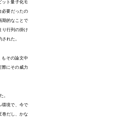
8ビット量子化モ
二台必要だったの
画期的なことで
まり行列の掛け
約された。
しくもその論文中
実際にその威力
いた。
カル環境で、今で
圧巻だし、かな