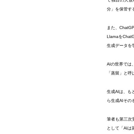
分」を保管す
また、Chat
LlamaをCh
生成データを
AIの世界で
「蒸留」と呼
生成AIは、
ら生成AIそ
筆者も第三次
として「AI