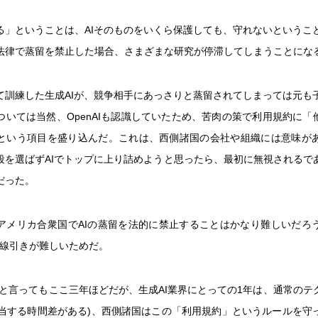
る」ということは、AIそのものをいくら保護しても、守れないというこ
法律で蒸留を禁止した場合、さまざまな研究が停滞してしまうことにな
て訓練した生成AIが、競争相手にあっさりと蒸留されてしまっては元も
ついては当然、OpenAIも認識していたため、苦肉の策で利用規約に「他
という項目を盛り込んだ。これは、西側諸国の会社や組織には意味が
段を選ばずAIでトップに上り詰めようと思ったら、最初に無視されるで
だった。
アメリカ合衆国でAIの蒸留を法的に禁止することはかなり難しいだろ
う線引きが難しいためだ。
(と言ってもここ三年ほどだが、生成AI業界にとっての1年は、通常のテ
相当する時間差がある)、西側諸国はこの「利用規約」というルールを守