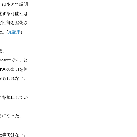
」はあとで説明
化する可能性は
ど性能を劣化さ
。(
元記事
)
る。
osoftです」と
nAIの出力を何
かもしれない。
とを禁止してい
うになった。
た事ではない。