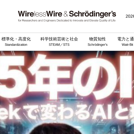
202
標準化・高度化
科学技術芸術と社会
物質知性
電力と通
Standardization
STEAM／STS
Schrödinger's
Watt-Bit