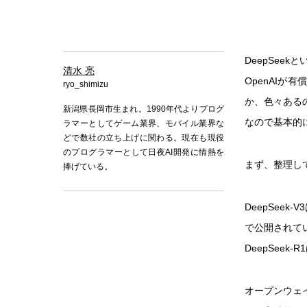
DeepSee
清水 亮
OpenAIが
ryo_shimizu
か、色々ある
新潟県長岡市生まれ。1990年代よりプログ
なので基本的
ラマーとしてゲーム業界、モバイル業界な
どで数社の立ち上げに関わる。現在も現役
のプログラマーとして日夜AI開発に情熱を
まず、整理して
捧げている。
DeepSeek
で公開されて
DeepSee
オープンウェ