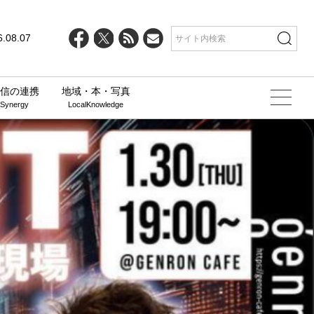
6.08.07
信の連携
地域・本・写真
 Synergy
LocalKnowledge