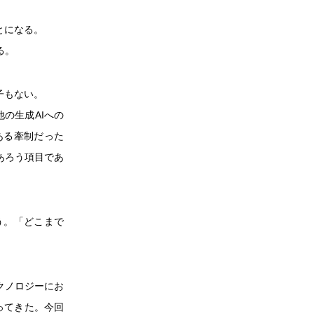
とになる。
る。
子もない。
の生成AIへの
ある牽制だった
あろう項目であ
う。「どこまで
クノロジーにお
ってきた。今回