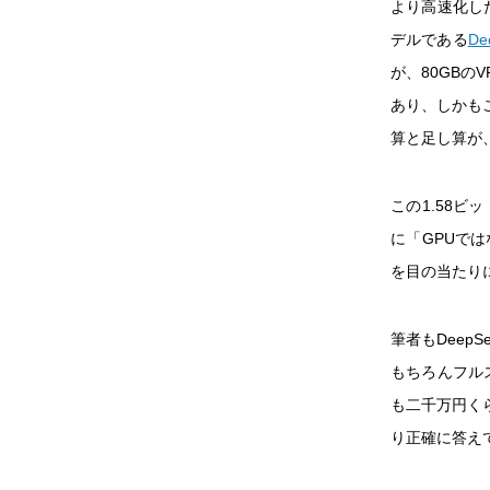
より高速化した
デルである
De
が、80GB
あり、しかも
算と足し算が
この1.58ビ
に「GPUで
を目の当たり
筆者もDeep
もちろんフルス
も二千万円く
り正確に答え