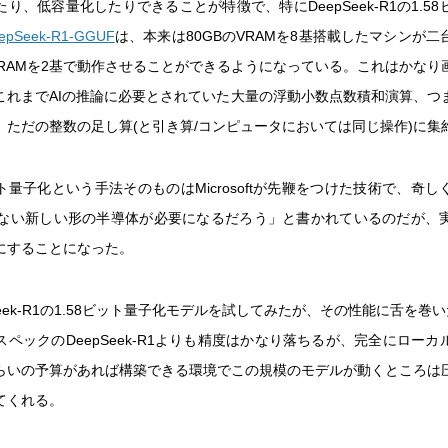
り、低容量化したりできることが特徴で、特にDeepSeek-R1の1.5
epSeek-R1-GGUF
は、本来は80GBのVRAMを8基搭載したマシンが
のVRAMを2基で動作させることができるようになっている。これはかなり
これまでAIの推論に必要とされていた大量の浮動小数点数積和演算、つ
、ただの整数の足し算(と引き算/コンピュータにおいては同じ操作)に集
ット量子化という手法そのものはMicrosoftが先鞭をつけた技術で、奇
はない新しい形の半導体が必要になるだろう」と書かれているのだが、
にすることになった。
Seek-R1の1.58ビット量子化モデルを試してみたが、その性能に舌を巻
ペックのDeepSeek-R1よりも精度はかなり落ちるが、完全にロー
らいの予算があれば構築できる環境でこの規模のモデルが動くところは
てくれる。