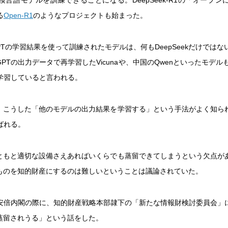
る
Open-R1
のようなプロジェクトも始まった。
GPTの学習結果を使って訓練されたモデルは、何もDeepSeekだけではな
atGPTの出力データで再学習したVicunaや、中国のQwenといったモデルも
学習していると言われる。
は、こうした「他のモデルの出力結果を学習する」という手法がよく知ら
ばれる。
もともと適切な設備さえあればいくらでも蒸留できてしまうという欠点が
のものを知的財産にするのは難しいということは議論されていた。
安倍内閣の際に、知的財産戦略本部隷下の「新たな情報財検討委員会」
は蒸留されうる」という話をした。