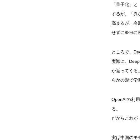
「量子化」と
するが、「異
高まるが、今
せずに88%
ところで、De
実際に、Deep
か返ってくる。
らかの形で学
OpenAI
る。
だからこれが
実は中国のモ