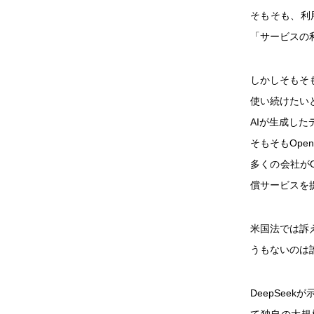
そもそも、利
「サービスの
しかしそもそも
使い続けたい
AIが生成し
そもそもOp
多くの会社が
償サービスを提
米国法では訴
うもないのは
DeepSe
て独自の大規