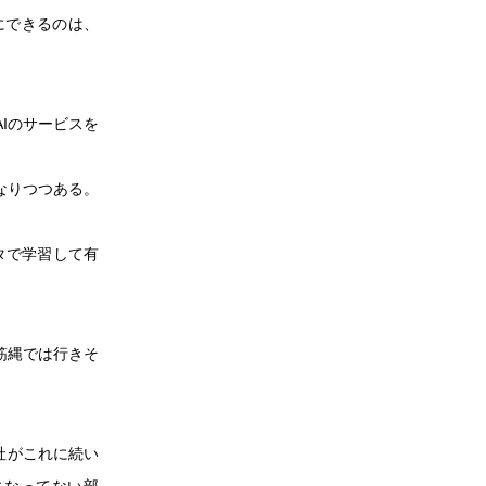
にできるのは、
AIのサービスを
なりつつある。
タで学習して有
筋縄では行きそ
社がこれに続い
になってない部