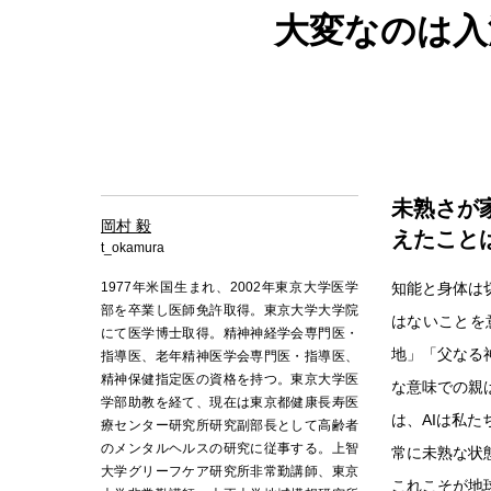
大変なのは入
未熟さが
岡村 毅
えたこと
t_okamura
1977年米国生まれ、2002年東京大学医学
知能と身体は
部を卒業し医師免許取得。東京大学大学院
はないことを
にて医学博士取得。精神神経学会専門医・
地」「父なる
指導医、老年精神医学会専門医・指導医、
精神保健指定医の資格を持つ。東京大学医
な意味での親
学部助教を経て、現在は東京都健康長寿医
は、AIは私
療センター研究所研究副部長として高齢者
のメンタルヘルスの研究に従事する。上智
常に未熟な状
大学グリーフケア研究所非常勤講師、東京
これこそが地