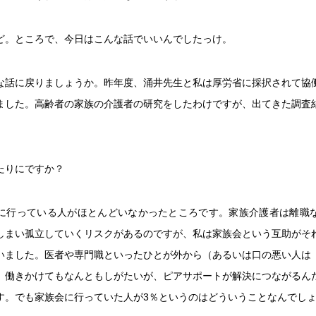
ど。ところで、今日はこんな話でいいんでしたっけ。
な話に戻りましょうか。昨年度、涌井先生と私は厚労省に採択されて協
ました。高齢者の家族の介護者の研究をしたわけですが、出てきた調査
。
たりにですか？
に行っている人がほとんどいなかったところです。家族介護者は離職
しまい孤立していくリスクがあるのですが、私は家族会という互助がそ
いました。医者や専門職といったひとが外から（あるいは口の悪い人は
）働きかけてもなんともしがたいが、ピアサポートが解決につながるん
す。でも家族会に行っていた人が3％というのはどういうことなんでし