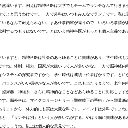
全然違います。例えば精神科医は大学でもチームでランチなんて行きま
せてよと思うわけです。一方で外科はいつもみんなでランチです。私に
にいるなんて耐えられない。まあ仕事内容が違うので、いろいろ事情が
批判するつもりはないです。とはいえ精神科医がもっとも個人主義であ
言いますと、精神科医は社会のあらゆることに興味があり、学生時代も
ですね。体制、権力、国家が大嫌いって人が多いかな。一方で脳神経内
なシステムの探究者ですから、学生時代は成績上位者ばかりです。とに
、バランスがいい穏やかな人が多いです。これも当たりまえで、老年内
、泌尿器、神経系、さらに精神的なことなどあらゆることに対応します
です。脳外科は、マイクロサージャリー（顕微鏡下の手術）から頭蓋底
ありますから、体力的にも実は大変な科です。マインドは外科ですよね
ると、「ランチは別」という人が多い気がする。やはり脳に興味がある
んでしょうね。以上は個人的な意見ですよ。