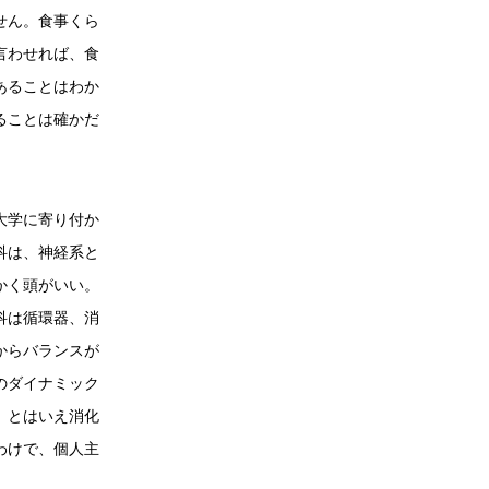
せん。食事くら
言わせれば、食
あることはわか
ることは確かだ
大学に寄り付か
科は、神経系と
かく頭がいい。
科は循環器、消
からバランスが
のダイナミック
。とはいえ消化
わけで、個人主