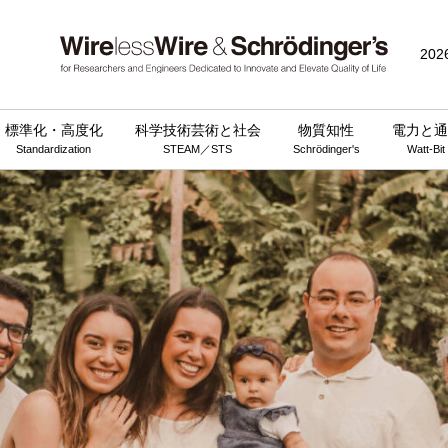
202
標準化・高度化
科学技術芸術と社会
物質知性
電力と通
Standardization
STEAM／STS
Schrödinger's
Watt-Bit