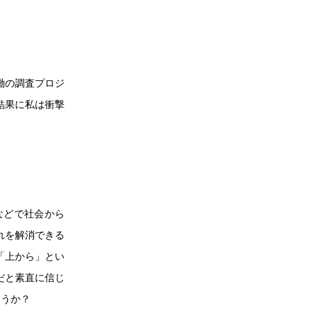
働の調査プロジ
結果に私は衝撃
などで社会から
れを解消できる
「上から」とい
だと素直に信じ
ょうか？