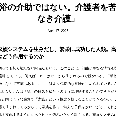
浴の介助ではない。介護者を
なき介護」
April 17, 2026
家族システムを生みだし、繁栄に成功した人類。
はどう作用するのか
切っても切り離せない関係だという。このことは、知能が単なる情報処
意味している。例えば、ヒトはヒトから生まれるので親がいる。「親
神」なんて言葉もある。ここにはより包括的な意味がこめられている。A
はいない。AIは「親」の概念を私たちのように理解することができるだ
たちと同じような感覚で「家族」という概念を捉えることができるのか。
態で生まれてくるからこそ家族を作り、無力な子供をかわいがる。それ
球を支配するようになったヒトの強みだという説もある。家族システム