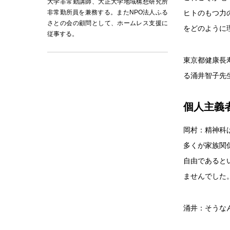
大学非常勤講師、大正大学地域構想研究所
非常勤所員を兼務する。またNPO法人ふる
ヒトのもつ力
さとの会の顧問として、ホームレス支援に
をどのように
従事する。
東京都健康長
る涌井智子先
個人主義
岡村：精神科
多くが家族関
自由であると
ませんでした
涌井：そうな