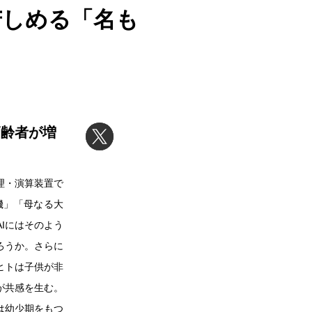
苦しめる「名も
高齢者が増
理・演算装置で
機」「母なる大
Iにはそのよう
ろうか。さらに
ヒトは子供が非
が共感を生む。
は幼少期をもつ