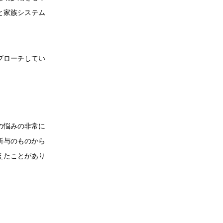
と家族システム
プローチしてい
？
の悩みの非常に
所与のものから
えたことがあり