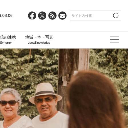
6.08.06
信の連携
地域・本・写真
 Synergy
LocalKnowledge