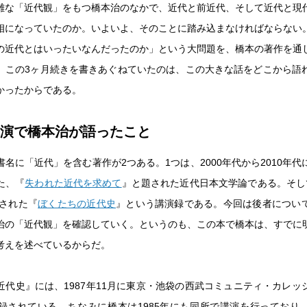
雑な「近代観」をもつ橋本治のなかで、近代と前近代、そして近代と現
相になっていたのか。いよいよ、そのことに踏み込まなければならない
の近代とはいったいなんだったのか」という大問題を、橋本の著作を通
。この3ヶ月続きを書きあぐねていたのは、この大きな話をどこから語
かったからである。
講演で橋本治が語ったこと
名に「近代」を含む著作が2つある。1つは、2000年代から2010年
た、『
失われた近代を求めて
』と題された近代日本文学論である。そし
行された『
ぼくたちの近代史
』という講演録である。今回は後者につい
治の「近代観」を確認していく。というのも、この本で橋本は、すでに
考えを述べているからだ。
近代史』には、1987年11月に東京・池袋の西武コミュニティ・カレッ
録されている。ちなみに橋本は1985年にも同所で講演を行っており