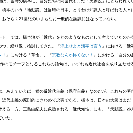
論は、当時の橋本に、自分たちの同世代もまた「天動説」にとらわれて
。橋本のいう「地動説」は当時の日本、とりわけ知識人と呼ばれる人々
、おそらく21世紀のいまもなお一般的な認識にはなっていない。
ート」では、橋本治が「近代」をどのようなものとして考えていたのか
つつ、繰り返し検討してきた。『
浮上せよと活字は言う
』における「活
を！
』における「革命」、『
宗教なんか怖くない！
』における「自分の
著作のモチーフとなるこれらの語句は、いずれも近代社会を成り立たせ
は、あえていえば一種の反近代主義（保守主義）なのだが、これらの著
、近代主義の原則的にきわめて忠実である。橋本は、日本の大衆はまだ
考える一方、三島由紀夫に象徴される「近代知性」にも、「天動説」ゆ
ていた。