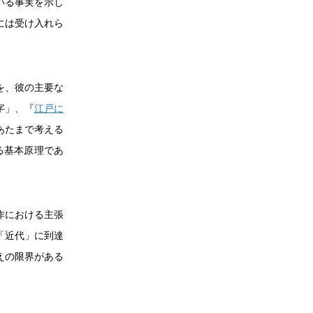
いる事実を示し
には受け入れら
を、彼の主要な
字」、『
江戸に
あたまで考える
る基本原理であ
作における主張
「近代」に到達
えの限界がある