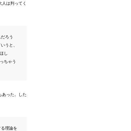
大人は判ってく
んだろう
ていうと、
ほし
てっちゃう
もあった。した
する理論を