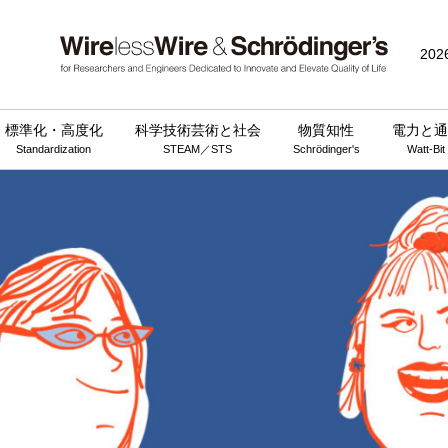
202
標準化・高度化
科学技術芸術と社会
物質知性
電力と通
Standardization
STEAM／STS
Schrödinger's
Watt-Bit