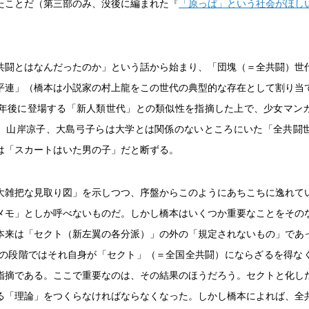
たことだ（第三部のみ、没後に編まれた『
「原っぱ」という社会がほし
共闘とはなんだったのか」という話から始まり、「団塊（＝全共闘）世
平連」（橋本は小説家の村上龍をこの世代の典型的な存在として割り当
0年後に登場する「新人類世代」との類似性を指摘した上で、少女マン
、山岸凉子、大島弓子らは大学とは関係のないところにいた「全共闘
は「スカートはいた男の子」だと断ずる。
大雑把な見取り図」を示しつつ、序盤からこのようにあちこちに逸れて
メモ」としか呼べないものだ。しかし橋本はいくつか重要なことをその
本来は「セクト（新左翼の各分派）」の外の「規定されないもの」であ
9年の段階ではそれ自身が「セクト」（＝全国全共闘）にならざるを得な
指摘である。ここで重要なのは、その結果のほうだろう。セクトと化し
る「理論」をつくらなければならなくなった。しかし橋本によれば、全