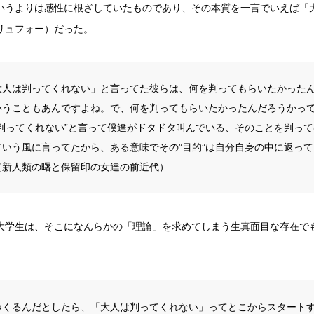
いうよりは感性に根ざしていたものであり、その本質を一言でいえば「
リュフォー）だった。
大人は判ってくれない」と言ってた彼らは、何を判ってもらいたかった
いうこともあんですよね。で、何を判ってもらいたかったんだろうかっ
は判ってくれない”と言って僕達がドタドタ叫んでいる、そのことを判って
ていう風に言ってたから、ある意味でその”目的”は自分自身の中に返っ
（新人類の曙と保留印の女達の前近代）
大学生は、そこになんらかの「理論」を求めてしまう生真面目な存在で
つくるんだとしたら、「大人は判ってくれない」ってとこからスタート