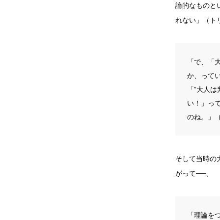
論的なものと
れない」（ト
「で、「
か、って
「”大人
い！」っ
のね。」
そして当時の
がって──、
「理論を