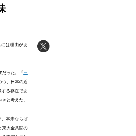
味
れには理由があ
在だった。『
三
つつ、日本の近
徴する存在であ
べきと考えた。
り、本来ならば
と東大全共闘の