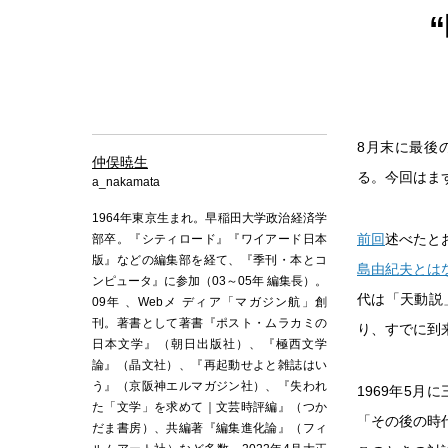
8月末に最後
仲俣暁生
る。今回はま
a_nakamata
1964年東京生まれ。早稲田大学政治経済学
前回
述べたと
部卒。『シティロード』『ワイアード日本
版』などの編集部を経て、『季刊・本とコ
島由紀夫とは
ンピュータ』に参加（03～05年 編集長）。
代は「天動説
09年 、Webメ ディア「マガジン航」創
刊。著書として著書『ポスト・ムラカミの
り、すでに到
日本文学』（朝日出版社）、『極西文学
論』（晶文社）、『再起動せよと雑誌はい
う』（京阪神エルマガジン社）、『失われ
1969年5
た「文学」を求めて｜文芸時評編』（つか
「その後の時
だま書房）、共編著『編集進化論』（フィ