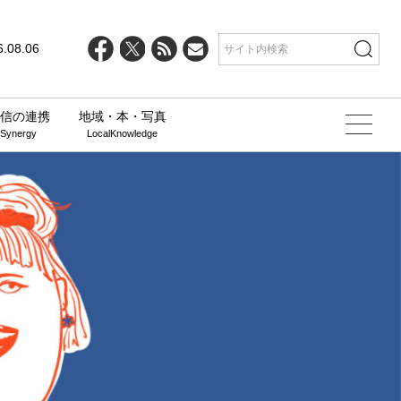
6.08.06
信の連携
地域・本・写真
 Synergy
LocalKnowledge