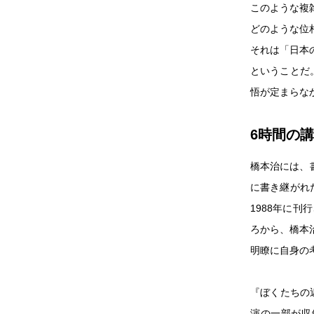
このような複
どのような位
それは「日本
ということだ
悟が定まらな
6時間の
橋本治には、書
に書き継がれ
1988年に刊
ろから、橋本
明瞭に自身の
『ぼくたちの
演の一部が収