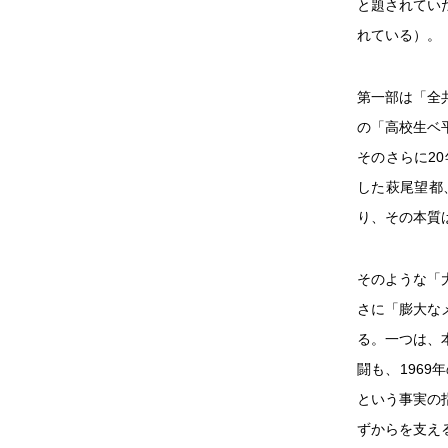
と題されてい
れている）。
第一部は「全
の「高校生ベ
そのさらに2
した萩尾望都
り、その本質
そのような「
さに「膨大な
る。一つは、
闘も、196
という事実の
ずからを支え