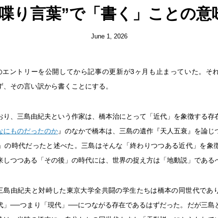
“喋り言葉”で「書く」ことの意
June 1, 2026
のエントリーを公開してから記事の更新が3ヶ月も止まっていた。そ
ず、その言い訳から書くことにする。
おり、三島由紀夫という作家は、橋本治にとって「近代」を象徴する存
なにものだったのか
』のなかで橋本は、三島の遺作『天人五衰』を論じ
」の時代だったと述べた。三島はそんな「終わりつつある近代」を象
来しつつある「その後」の時代には、世界の捉え方は「地動説」である
月に三島由紀夫と対峙した東京大学全共闘の学生たちは橋本の同世代であ
代」──つまり「現代」──につながる存在であるはずだった。だが三島