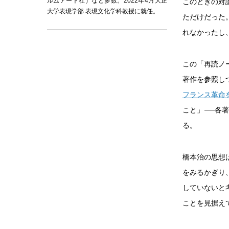
ルムアート社）など多数。2022年4月大正
このときの対
大学表現学部 表現文化学科教授に就任。
ただけだった
れなかったし
この「再読ノ
著作を参照し
フランス革命
こと」──各
る。
橋本治の思想
をみるかぎり
していないと
ことを見据え