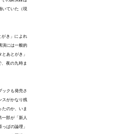
働いていた（現
とがき」によれ
講演には一般的
タとあとがき」
で、夜の九時ま
ブックも発売さ
ンスがかなり残
ったのか、いま
第一部が「新人
原っぱの論理」