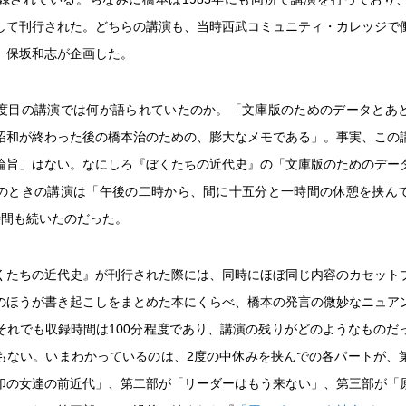
して刊行された。どちらの講演も、当時西武コミュニティ・カレッジで
）保坂和志が企画した。
度目の講演では何が語られていたのか。「文庫版のためのデータとあ
昭和が終わった後の橋本治のための、膨大なメモである」。事実、この
論旨」はない。なにしろ『ぼくたちの近代史』の「文庫版のためのデー
のときの講演は「午後の二時から、間に十五分と一時間の休憩を挟ん
時間も続いたのだった。
くたちの近代史』が刊行された際には、同時にほぼ同じ内容のカセット
のほうが書き起こしをまとめた本にくらべ、橋本の発言の微妙なニュア
それでも収録時間は100分程度であり、講演の残りがどのようなものだ
もない。いまわかっているのは、2度の中休みを挟んでの各パートが、
印の女達の前近代」、第二部が「リーダーはもう来ない」、第三部が「