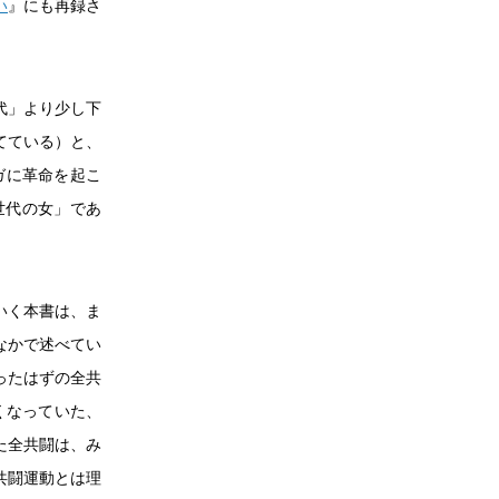
い
』にも再録さ
代」より少し下
てている）と、
ガに革命を起こ
世代の女」であ
いく本書は、ま
なかで述べてい
ったはずの全共
くなっていた、
た全共闘は、み
共闘運動とは理