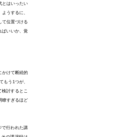
代とはいったい
。ようするに、
して位置づける
ればいいか、覚
代にかけて断続的
てもう1つが、
て検討するとこ
明瞭すぎるほど
ジで行われた講
、その講演録は