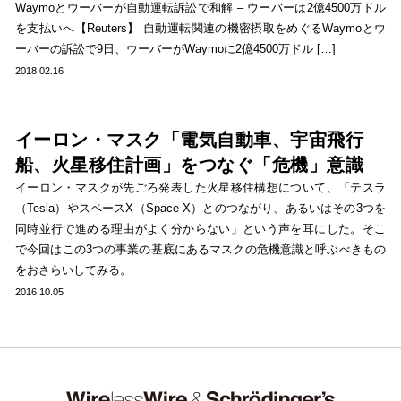
Waymoとウーバーが自動運転訴訟で和解 – ウーバーは2億4500万ドル
を支払いへ【Reuters】 自動運転関連の機密摂取をめぐるWaymoとウ
ーバーの訴訟で9日、ウーバーがWaymoに2億4500万ドル […]
2018.02.16
イーロン・マスク「電気自動車、宇宙飛行
船、火星移住計画」をつなぐ「危機」意識
イーロン・マスクが先ごろ発表した火星移住構想について、「テスラ
（Tesla）やスペースX（Space X）とのつながり、あるいはその3つを
同時並行で進める理由がよく分からない」という声を耳にした。そこ
で今回はこの3つの事業の基底にあるマスクの危機意識と呼ぶべきもの
をおさらいしてみる。
2016.10.05