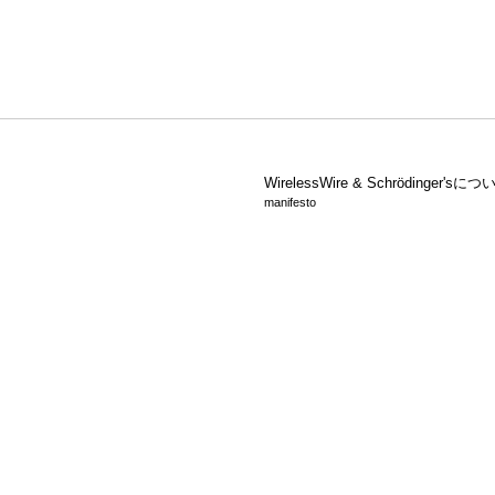
WirelessWire &
Schrödinger'sにつ
manifesto