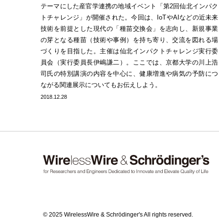
テーマにした産官学連携の地域イベント「第2回仙北インパク
トチャレンジ」が開催された。今回は、IoTやAIなどの近未来
技術を前提とした現代の「種苗交換会」を志向し、新規事業
の芽となる種苗（技術や事例）を持ち寄り、交流を図れる場
づくりを目指した。主催は仙北インパクトチャレンジ実行委
員会（実行委員長伊嶋謙二）。ここでは、京都大学の川上浩
司氏の特別講演の内容を中心に、健康増進や病気の予防につ
ながる関連展示についてもお伝えしよう。
2018.12.28
© 2025 WirelessWire & Schrödinger's All rights reserved.