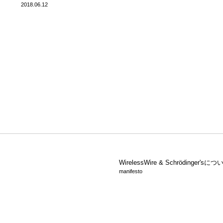
2018.06.12
WirelessWire &
Schrödinger'sにつ
manifesto