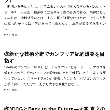
ク』
「断固たる決意」とは、スラムダンクの中で主人公率いるバスケット
ボールチームが超・強豪校に立ち向かう際の言葉である。高井にとっ
てみれば、地球外探査とは、まさに超・強豪なわけだが、そうした敵
に立ち向かうには「何があっても折れない」決意が必要であるとい
う。
2017.03.16
⑤新たな技術分野でカンブリア紀的爆発を目
指す
1974年のパソコン「ALTO」は、ディスプレイとキーボード、マウスを
備えたものだ。今のパソコンは40年前に出た「ALTO」から、あまり変
化していない。スマートフォンが登場したことも、パソコンのマウス
が手に変わっただけで、あまり大きな変化ではない。
2017.03.09
⑥3DCGとBack to the Future―大関 真之の