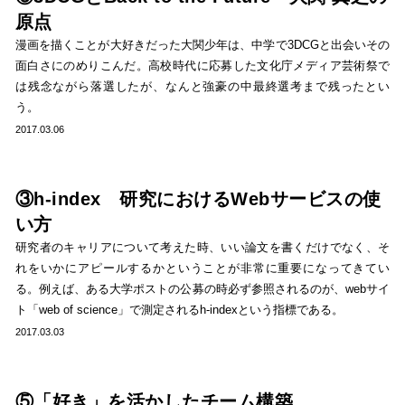
原点
漫画を描くことが大好きだった大関少年は、中学で3DCGと出会いその
面白さにのめりこんだ。高校時代に応募した文化庁メディア芸術祭で
は残念ながら落選したが、なんと強豪の中最終選考まで残ったとい
う。
2017.03.06
③h-index 研究におけるWebサービスの使
い方
研究者のキャリアについて考えた時、いい論文を書くだけでなく、そ
れをいかにアピールするかということが非常に重要になってきてい
る。例えば、ある大学ポストの公募の時必ず参照されるのが、webサイ
ト「web of science」で測定されるh-indexという指標である。
2017.03.03
⑤「好き」を活かしたチーム構築