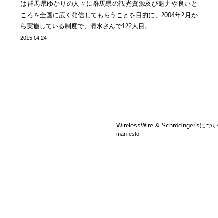
は群馬県ゆかりの人々に群馬県の観光資源及び魅力や良いと
ころを全国に広く発信してもらうことを目的に、2004年2月か
ら実施している制度で、清水さんで122人目。
2015.04.24
WirelessWire &
Schrödinger'sにつ
manifesto