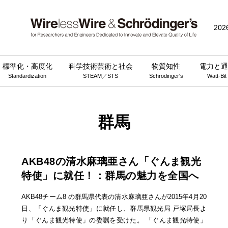
202
標準化・高度化
科学技術芸術と社会
物質知性
電力と通
Standardization
STEAM／STS
Schrödinger's
Watt-Bit
群馬
AKB48の清水麻璃亜さん「ぐんま観光
特使」に就任！：群馬の魅力を全国へ
AKB48チーム8 の群馬県代表の清水麻璃亜さんが2015年4月20
日、「ぐんま観光特使」に就任し、群馬県観光局 戸塚局長よ
り「ぐんま観光特使」の委嘱を受けた。 「ぐんま観光特使」