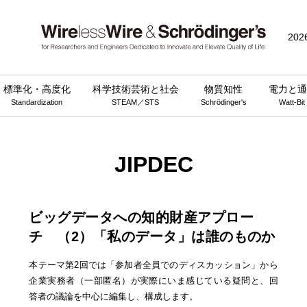
202
標準化・高度化
科学技術芸術と社会
物質知性
電力と通
Standardization
STEAM／STS
Schrödinger's
Watt-Bit
JIPDEC
ビッグデータへの知的財産アプロー
チ （2）「私のデータ」は誰のものか
本テーマ第2回では「参加者全員でのディスカッション」から
企業実務者（一部匿名）が実際にいま感じている疑問と、回
答者の議論を中心に編集し、構成します。