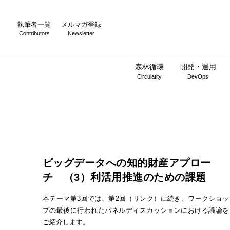
執筆者一覧
メルマガ登録
Contributors
Newsletter
森林循環
開発・運用
Circulatity
DevOps
ビッグデータへの知的財産アプロー
チ （3）利活用推進のための課題
本テーマ第3回では、第2回（リンク）に続き、ワークショッ
プの最後に行われたパネルディスカッションにおける議論を
ご紹介します。