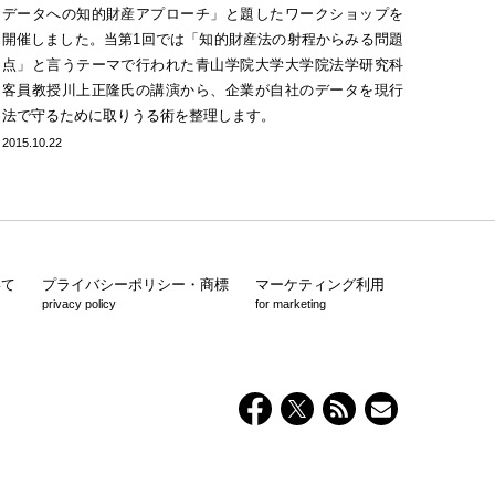
データへの知的財産アプローチ」と題したワークショップを
開催しました。当第1回では「知的財産法の射程からみる問題
点」と言うテーマで行われた青山学院大学大学院法学研究科
客員教授川上正隆氏の講演から、企業が自社のデータを現行
法で守るために取りうる術を整理します。
2015.10.22
いて
プライバシーポリシー・商標
マーケティング利用
privacy policy
for marketing