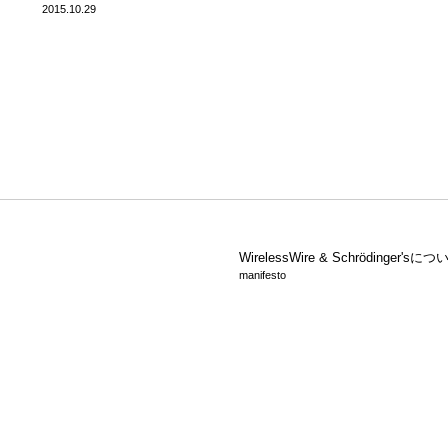
2015.10.29
WirelessWire &
Schrödinger'sにつ
manifesto