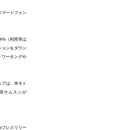
スマートフォン
4%（利用率は
ーションをダウン
トワーキングや
ェアは、米モト
、韓国サムスンが
。
oreプレスリリー