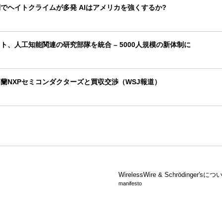
でヘイトクライムが多発 AIはアメリカを強くするか?
ト、人工知能関連の研究部隊を統合 – 5000人規模の新体制に
蘭NXPセミコンダクターズと買収交渉（WSJ報道）
WirelessWire &
Schrödinger'sにつ
manifesto