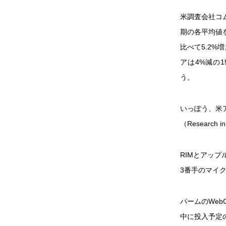
米調査会社コムス
期の各平均値を
比べて5.2%増
アは4%減の1
う。
いっぽう、米ア
（Research 
RIMとアッ
3番手のマイ
パームのWeb
中に投入予定の