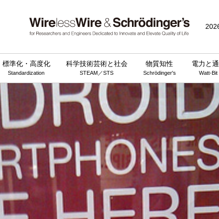
202
標準化・高度化
科学技術芸術と社会
物質知性
電力と通
Standardization
STEAM／STS
Schrödinger's
Watt-Bit