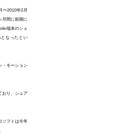
月〜2010年2月
3ヶ月間に前期に
bile端末のシェ
4%となったとい
イン・モーション
ており、シェア
クロソフトは今年
。