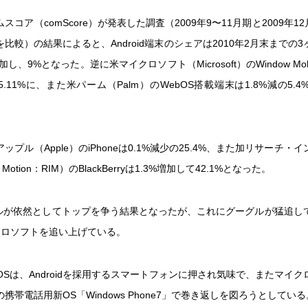
コア（comScore）が発表した調査（2009年9〜11月期と2009年12
比較）の結果によると、Android端末のシェアは2010年2月末までの
加し、9%となった。逆に米マイクロソフト（Microsoft）のWindow Mo
5.11%に、また米パーム（Palm）のWebOS搭載端末は1.8%減の5.
ップル（Apple）のiPhoneは0.1%減少の25.4%、また加リサーチ・
in Motion：RIM）のBlackBerryは1.3%増加して42.1%となった。
プルが依然としてトップを争う結果となったが、これにグーグルが猛追し
クロソフトを追い上げている。
OSは、Androidを採用するスマートフォンに押され気味で、またマイ
携帯電話用新OS「Windows Phone7」で巻き返しを図ろうとしている