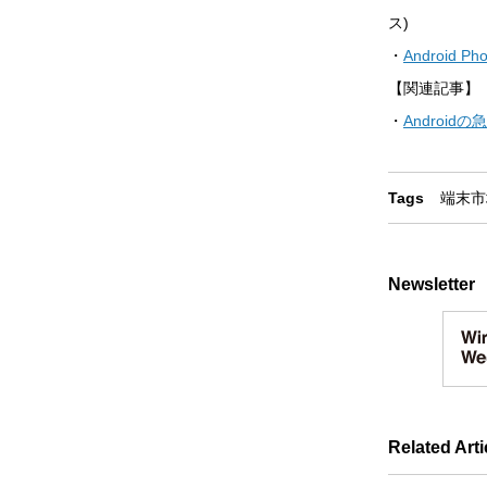
ス)
・
Android Pho
【関連記事】
・
Androi
Tags
端末
市
Newsletter
Related Arti