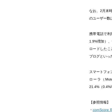
なお、2月末
のユーザー数は
携帯電話で利
1.9%増加）
ロードしたこ
ブログといった
スマートフォ
ローラ（Mot
21.4%（0.
【参照情報】
・
comScore Re